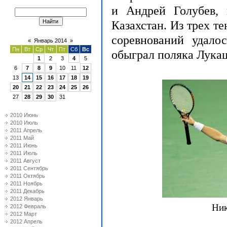
и Андрей Голубев,
Казахстан. Из трех т
соревнований удало
«
Январь 2014
»
Пн
Вт
Ср
Чт
Пт
Сб
Вс
обыграл поляка Лукаша 
1
2
3
4
5
6
7
8
9
10
11
12
13
14
15
16
17
18
19
20
21
22
23
24
25
26
27
28
29
30
31
2010 Июнь
2010 Июль
2011 Апрель
2011 Май
2011 Июнь
2011 Июль
2011 Август
2011 Сентябрь
2011 Октябрь
2011 Ноябрь
2011 Декабрь
2012 Январь
Ник
2012 Февраль
2012 Март
2012 Апрель