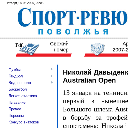
Четверг, 06.08.2026, 20:06
Свежий
А
номер
2007-
Футбол
Николай Давыденк
Гандбол
Australian Open
Водное поло
Баскетбол
13 января на теннис
Легкая атлетика
первый в нынешне
Плавание
Большого шлема Aust
Прочее...
Персоны
в борьбу за трофей
Конкурс знатоков
спортсмена: Никола