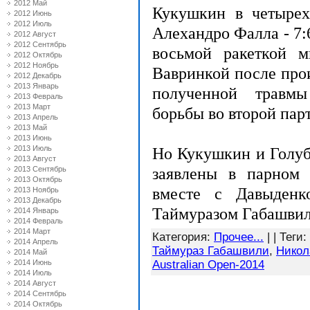
2012 Май
Кукушкин в четырех
2012 Июнь
2012 Июль
Алехандро Фалла - 7:6,
2012 Август
2012 Сентябрь
восьмой ракеткой 
2012 Октябрь
2012 Ноябрь
Вавринкой после прои
2012 Декабрь
2013 Январь
полученной травмы
2013 Февраль
2013 Март
борьбы во второй парт
2013 Апрель
2013 Май
2013 Июнь
2013 Июль
Но Кукушкин и Голуб
2013 Август
2013 Сентябрь
заявлены в парном 
2013 Октябрь
вместе с Давыденк
2013 Ноябрь
2013 Декабрь
Таймуразом Габашвил
2014 Январь
2014 Февраль
2014 Март
Категория
:
Прочее...
| |
Теги
:
2014 Апрель
Таймураз Габашвили
,
Никол
2014 Май
2014 Июнь
Australian Open-2014
2014 Июль
2014 Август
2014 Сентябрь
2014 Октябрь