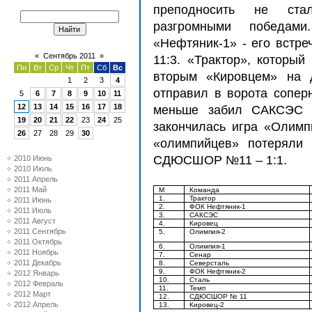
преподносить не ста
разгромными победам
«Нефтяник-1» - его встре
«
Сентябрь 2011
»
11:3. «Трактор», который
Пн
Вт
Ср
Чт
Пт
Сб
Вс
вторым «Кировцем» на д
1
2
3
4
отправил в ворота соперн
5
6
7
8
9
10
11
12
13
14
15
16
17
18
меньше забил САКСЭС «
19
20
21
22
23
24
25
закончилась игра «Олимп
26
27
28
29
30
«олимпийцев» потеряли 
СДЮСШОР №11 – 1:1.
2010 Июнь
2010 Июль
2011 Апрель
2011 Май
М
Команда
1.
Трактор
2011 Июнь
2.
ФОК Нефтяник-1
2011 Июль
3.
САКСЭС
2011 Август
4.
Кировец
2011 Сентябрь
5.
Олимпия-2
2011 Октябрь
6.
Олимпия-1
2011 Ноябрь
7.
Сенар
2011 Декабрь
8.
Северсталь
9.
ФОК Нефтяник-2
2012 Январь
10.
Сталь
2012 Февраль
11.
Темп
2012 Март
12.
СДЮСШОР № 11
2012 Апрель
13.
Кировец-2