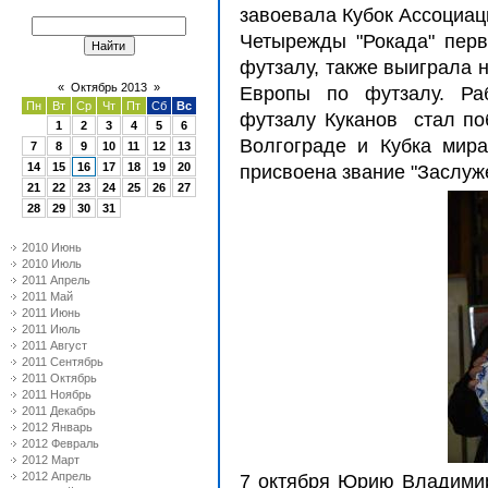
завоевала Кубок Ассоциац
Четырежды "Рокада" перв
футзалу, также выиграла 
«
Октябрь 2013
»
Европы по футзалу. Ра
Пн
Вт
Ср
Чт
Пт
Сб
Вс
футзалу Куканов стал по
1
2
3
4
5
6
Волгограде и Кубка мира
7
8
9
10
11
12
13
14
15
16
17
18
19
20
присвоена звание "Заслуж
21
22
23
24
25
26
27
28
29
30
31
2010 Июнь
2010 Июль
2011 Апрель
2011 Май
2011 Июнь
2011 Июль
2011 Август
2011 Сентябрь
2011 Октябрь
2011 Ноябрь
2011 Декабрь
2012 Январь
2012 Февраль
2012 Март
2012 Апрель
7 октября Юрию Владимир