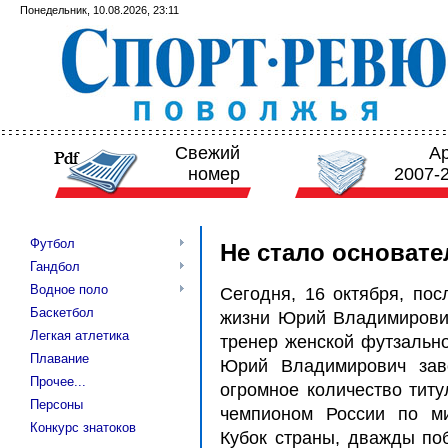
Понедельник, 10.08.2026, 23:11
Свежий
А
номер
2007-
Футбол
Не стало основате
Гандбол
Водное поло
Сегодня, 16 октября, по
Баскетбол
жизни Юрий Владимирович
Легкая атлетика
тренер женской футзальн
Плавание
Юрий Владимирович заво
Прочее...
огромное количество титу
Персоны
чемпионом России по ми
Конкурс знатоков
Кубок страны, дважды по