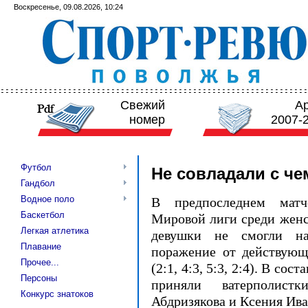
Воскресенье, 09.08.2026, 10:24
Свежий
А
номер
2007-
Футбол
Не совладали с ч
Гандбол
Водное поло
В предпоследнем матч
Баскетбол
Мировой лиги среди жен
Легкая атлетика
девушки не смогли на
Плавание
поражение от действующ
Прочее...
(2:1, 4:3, 5:3, 2:4). В со
Персоны
приняли ватерполистк
Конкурс знатоков
Абдризякова и Ксения Ив