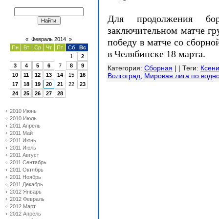
Для продолжения бо
заключительном матче гр
«
Февраль 2014
»
победу в матче со сборно
Пн
Вт
Ср
Чт
Пт
Сб
Вс
в Челябинске 18 марта.
1
2
3
4
5
6
7
8
9
Категория
:
Сборная
| |
Теги
:
Ксен
10
11
12
13
14
15
16
Волгоград
,
Мировая лига по водн
17
18
19
20
21
22
23
24
25
26
27
28
2010 Июнь
2010 Июль
2011 Апрель
2011 Май
2011 Июнь
2011 Июль
2011 Август
2011 Сентябрь
2011 Октябрь
2011 Ноябрь
2011 Декабрь
2012 Январь
2012 Февраль
2012 Март
2012 Апрель