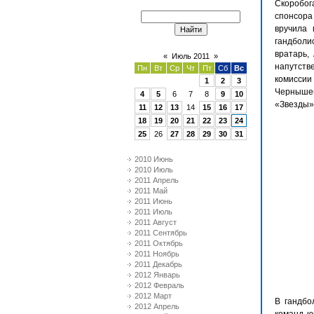
Скоробог
спонсор
вручила 
гандболи
вратарь,
«
Июль 2011
»
напутств
Пн
Вт
Ср
Чт
Пт
Сб
Вс
комисси
1
2
3
Чернышев
4
5
6
7
8
9
10
«Звезды»
11
12
13
14
15
16
17
18
19
20
21
22
23
24
25
26
27
28
29
30
31
2010 Июнь
2010 Июль
2011 Апрель
2011 Май
2011 Июнь
2011 Июль
2011 Август
2011 Сентябрь
2011 Октябрь
2011 Ноябрь
2011 Декабрь
2012 Январь
2012 Февраль
2012 Март
В гандбо
2012 Апрель