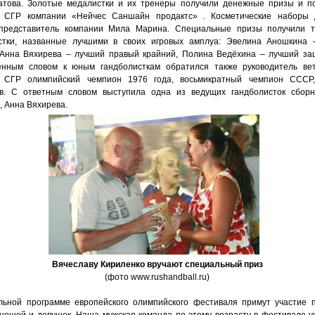
атова. Золотые медалистки и их тренеры получили денежные призы и п
а СГР компании «Нейчес Саншайн продактс» . Косметические наборы 
представитель компании Мила Марина. Специальные призы получили т
стки, названные лучшими в своих игровых амплуа: Эвелина Аношкина 
 Анна Вяхирева – лучший правый крайний, Полина Ведёхина – лучший за
енным словом к юным гандболисткам обратился также руководитель ве
и СГР олимпийский чемпион 1976 года, восьмикратный чемпион СССР,
. С ответным словом выступила одна из ведущих гандболисток сборно
, Анна Вяхирева.
Вячеславу Кириленко вручают специальный приз
(фото www.rushandball.ru)
льной программе европейского олимпийского фестиваля примут участие 