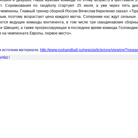
ношей и девушек. Наша мужская команда по этому возрасту в фестивале у
т. Соревнования по гандболу стартуют 25 июля, а уже через пять дн
 чемпионы. Главный тренер сборной России Вячеслав Кириленко сказал: «Тур
ным, поэтому возрастает цена каждого матча. Соперники нас ждут сильные.
ются ведущие команды континента, в том числе три скандинавские сборны
 и Швеция), а также прогрессирующая в последнее время команда Голландии
 и на чемпионате Европы, первое место».
а источник материала:
http://www.rushandball.ru/news/article/one/viewing/?newa
андбол
|