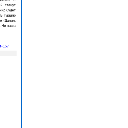
частия не
ей станут
нир будет
 В Турцию
е (Дания,
. Но наша
rt=157