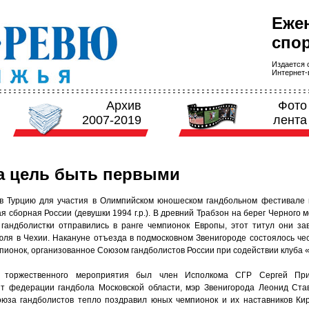
Еже
спор
Издается с
Интернет-в
Архив
Фото
2007-2019
лента
а цель быть первыми
в Турцию для участия в Олимпийском юношеском гандбольном фестивале
 сборная России (девушки 1994 г.р.). В древний Трабзон на берег Черного 
гандболистки отправились в ранге чемпионок Европы, этот титул они за
юля в Чехии. Накануне отъезда в подмосковном Звенигороде состоялось че
пионок, организованное Союзом гандболистов России при содействии клуба 
 торжественного мероприятия был член Исполкома СГР Сергей Приг
т федерации гандбола Московской области, мэр Звенигорода Леонид Ста
юза гандболистов тепло поздравил юных чемпионок и их наставников Ки