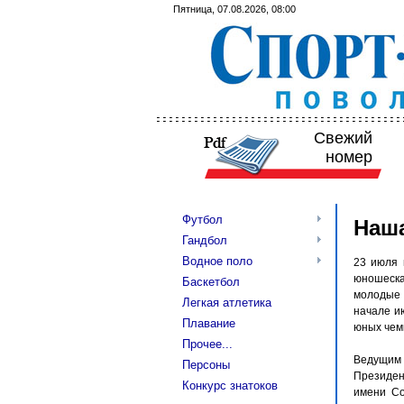
Пятница, 07.08.2026, 08:00
Свежий
номер
Футбол
Наш
Гандбол
Водное поло
23 июля 
юношеская
Баскетбол
молодые 
Легкая атлетика
начале и
Плавание
юных чем
Прочее...
Ведущим
Персоны
Президен
Конкурс знатоков
имени Со