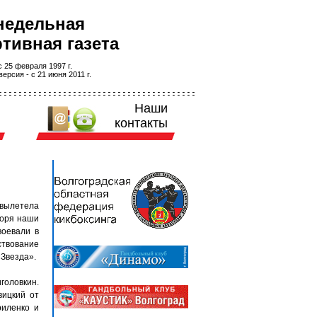
недельная
тивная газета
 25 февраля 1997 г.
ерсия - с 21 июня 2011 г.
Наши
контакты
 вылетела
моря наши
воевали в
ствование
«Звезда».
оловкин.
вицкий от
риленко и