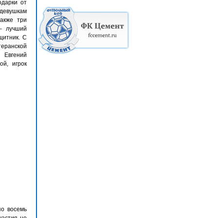
одарки от
девушкам
акже три
– лучший
щитник. С
теранской
 Евгений
й, игрок
по восемь