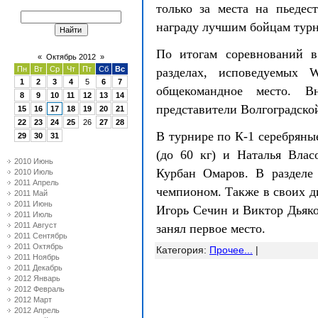
только за места на пьедес
награду лучшим бойцам турн
По итогам соревнований в
«
Октябрь 2012
»
Пн
Вт
Ср
Чт
Пт
Сб
Вс
разделах, исповедуемых 
1
2
3
4
5
6
7
общекомандное место. 
8
9
10
11
12
13
14
представители Волгоградской
15
16
17
18
19
20
21
22
23
24
25
26
27
28
В турнире по К-1 серебряны
29
30
31
(до
60 кг
) и Наталья Влас
2010 Июнь
Курбан Омаров. В разделе
2010 Июль
2011 Апрель
чемпионом. Также в своих 
2011 Май
2011 Июнь
Игорь Сечин и Виктор Дьяк
2011 Июль
2011 Август
занял первое место.
2011 Сентябрь
2011 Октябрь
Категория
:
Прочее...
|
2011 Ноябрь
2011 Декабрь
2012 Январь
2012 Февраль
2012 Март
2012 Апрель