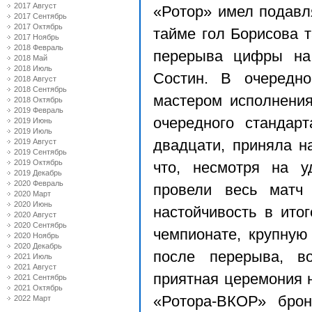
2017 Август
«Ротор» имел подав
2017 Сентябрь
2017 Октябрь
тайме гол Борисова 
2017 Ноябрь
2018 Февраль
перерыва цифры на
2018 Май
2018 Июль
Состин. В очередно
2018 Август
2018 Сентябрь
мастером исполнени
2018 Октябрь
2019 Февраль
очередного стандар
2019 Июнь
2019 Июль
2019 Август
двадцати, приняла н
2019 Сентябрь
2019 Октябрь
что, несмотря на 
2019 Декабрь
2020 Февраль
провели весь матч
2020 Март
2020 Июнь
настойчивость в ито
2020 Август
2020 Сентябрь
чемпионате, крупную
2020 Ноябрь
2020 Декабрь
после перерыва, в
2021 Июль
2021 Август
приятная церемония 
2021 Сентябрь
2021 Октябрь
«Ротора-ВКОР» бро
2022 Март