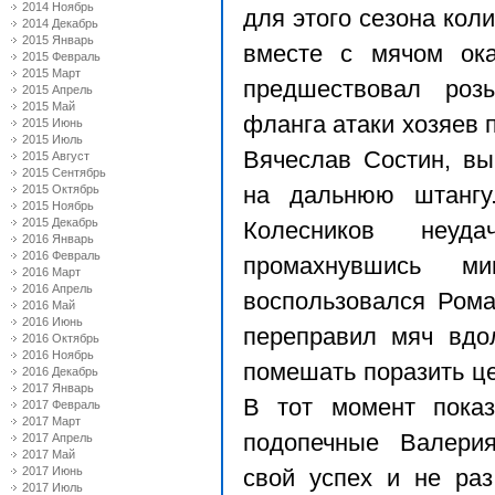
2014 Ноябрь
для этого сезона кол
2014 Декабрь
2015 Январь
вместе с мячом ока
2015 Февраль
2015 Март
предшествовал роз
2015 Апрель
2015 Май
фланга атаки хозяев 
2015 Июнь
2015 Июль
Вячеслав Состин, в
2015 Август
2015 Сентябрь
2015 Октябрь
на дальнюю штангу.
2015 Ноябрь
2015 Декабрь
Колесников неуд
2016 Январь
2016 Февраль
промахнувшись м
2016 Март
2016 Апрель
воспользовался Рома
2016 Май
2016 Июнь
переправил мяч вдо
2016 Октябрь
2016 Ноябрь
помешать поразить це
2016 Декабрь
2017 Январь
В тот момент пока
2017 Февраль
2017 Март
подопечные Валери
2017 Апрель
2017 Май
2017 Июнь
свой успех и не раз
2017 Июль