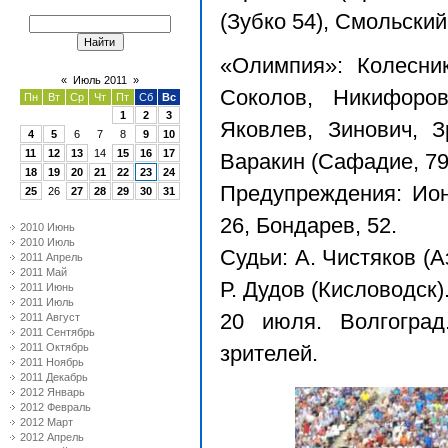
(Зубко 54), Смольский
«Олимпия»: Колесник
«
Июль 2011
»
Соколов, Никифоров
Пн
Вт
Ср
Чт
Пт
Сб
Вс
1
2
3
Яковлев, Зинович, З
4
5
6
7
8
9
10
11
12
13
14
15
16
17
Варакин (Сафадие, 79)
18
19
20
21
22
23
24
Предупреждения: Ион
25
26
27
28
29
30
31
26, Бондарев, 52.
2010 Июнь
2010 Июль
Судьи: А. Чистяков (А
2011 Апрель
2011 Май
Р. Дудов (Кисловодск).
2011 Июнь
2011 Июль
20 июля. Волгоград
2011 Август
2011 Сентябрь
2011 Октябрь
зрителей.
2011 Ноябрь
2011 Декабрь
2012 Январь
2012 Февраль
2012 Март
2012 Апрель