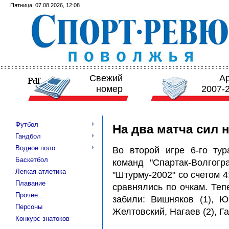
Пятница, 07.08.2026, 12:08
Свежий
А
номер
2007-
Футбол
На два матча сил 
Гандбол
Водное поло
Во второй игре 6-го ту
Баскетбол
команд "Спартак-Волгог
Легкая атлетика
"Штурму-2002" со счетом 4:7
Плавание
сравнялись по очкам. Теп
Прочее...
забили: Вишняков (1), Ю
Персоны
Желтовский, Нагаев (2), Га
Конкурс знатоков