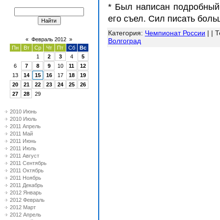
* Был написан подробный 
его съел. Сил писать больш
Категория
:
Чемпионат России
| |
Т
«
Февраль 2012
»
Волгоград
Пн
Вт
Ср
Чт
Пт
Сб
Вс
1
2
3
4
5
6
7
8
9
10
11
12
13
14
15
16
17
18
19
20
21
22
23
24
25
26
27
28
29
2010 Июнь
2010 Июль
2011 Апрель
2011 Май
2011 Июнь
2011 Июль
2011 Август
2011 Сентябрь
2011 Октябрь
2011 Ноябрь
2011 Декабрь
2012 Январь
2012 Февраль
2012 Март
2012 Апрель