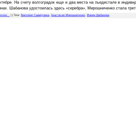
ктябре. На счету волгоградок еще и два места на пьедестале в индив
инах.
Шабанова удостоилась здесь «серебра», Мирошниченко стала трет
рочее...
| |
Теги
:
Виктория Самигулина
,
Анастасия Мирошниченко
,
Мария Шабанова