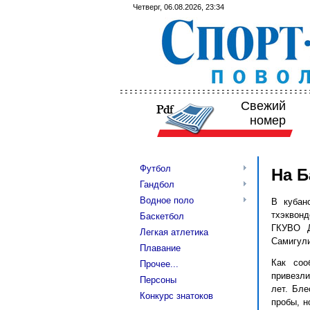
Четверг, 06.08.2026, 23:34
Свежий
номер
Футбол
На Б
Гандбол
Водное поло
В кубан
тхэквон
Баскетбол
ГКУВО Д
Легкая атлетика
Самигули
Плавание
Как соо
Прочее...
привезли
Персоны
лет. Бл
Конкурс знатоков
пробы, н