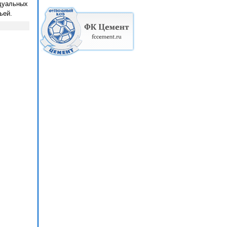
идуальных
ьей.