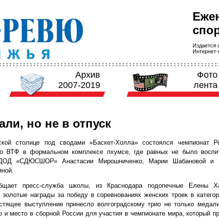
Еже
спор
Издается с
Интернет-в
Архив
Фото
2007-2019
лента
али, но не в отпуск
ской столице под сводами «Баскет-Холла» состоялся чемпионат Р
до ВТФ в формальном комплексе пхумсе, где равных не было воспи
ОД «СДЮСШОР» Анастасии Мирошниченко, Марии Шабановой и В
ной.
бщает пресс-служба школы, из Краснодара подопечные Елены Х
 золотые награды за победу в соревнованиях женских троек в катего
естящее выступление принесло волгоградскому трио не только медал
о и место в сборной России для участия в чемпионате мира, который п