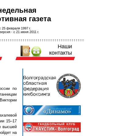
недельная
тивная газета
 25 февраля 1997 г.
ерсия - с 21 июня 2011 г.
Наши
контакты
оссии по
танницам
иктории
ахалевой
рии 15–17
и высшей
ройдет на