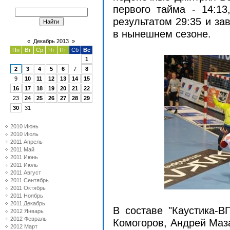
первого тайма - 14:13
результатом 29:35 и за
в нынешнем сезоне.
«
Декабрь 2013
»
Пн
Вт
Ср
Чт
Пт
Сб
Вс
1
2
3
4
5
6
7
8
9
10
11
12
13
14
15
16
17
18
19
20
21
22
23
24
25
26
27
28
29
30
31
2010 Июнь
2010 Июль
2011 Апрель
2011 Май
2011 Июнь
2011 Июль
2011 Август
2011 Сентябрь
2011 Октябрь
2011 Ноябрь
2011 Декабрь
В составе "Каустика-В
2012 Январь
2012 Февраль
Комогоров, Андрей Маза
2012 Март