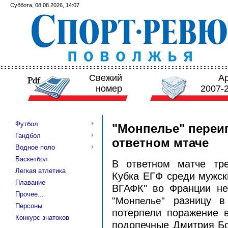
Суббота, 08.08.2026, 14:07
Свежий
А
номер
2007-
Футбол
"Монпелье" переиг
Гандбол
ответном мтаче
Водное поло
Баскетбол
В ответном матче тре
Легкая атлетика
Кубка ЕГФ среди мужски
Плавание
ВГАФК" во Франции не
Прочее...
"Монпелье"
разницу в 
Персоны
потерпели поражение в
Конкурс знатоков
подопечные Дмитрия Бо