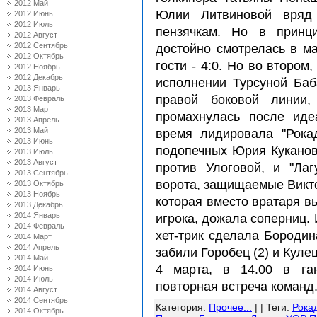
2012 Май
Юлии Литвиновой вряд 
2012 Июнь
2012 Июль
пензячкам. Но в принци
2012 Август
2012 Сентябрь
достойно смотрелась в м
2012 Октябрь
гости - 4:0. Но во втором
2012 Ноябрь
2012 Декабрь
исполнении Турсуной Баб
2013 Январь
правой боковой линии,
2013 Февраль
2013 Март
промахнулась после иде
2013 Апрель
2013 Май
время лидировала "Рока
2013 Июнь
подопечных Юрия Куканов
2013 Июль
2013 Август
против Улоговой, и "Ла
2013 Сентябрь
ворота, защищаемые Викто
2013 Октябрь
2013 Ноябрь
которая вместо вратаря в
2013 Декабрь
2014 Январь
игрока, дожала соперниц. 
2014 Февраль
хет-трик сделала Бородин
2014 Март
2014 Апрель
забили Горобец (2) и Куле
2014 Май
4 марта, в 14.00 в ган
2014 Июнь
2014 Июль
повторная встреча команд
2014 Август
2014 Сентябрь
Категория
:
Прочее...
| |
Теги
:
Рока
2014 Октябрь