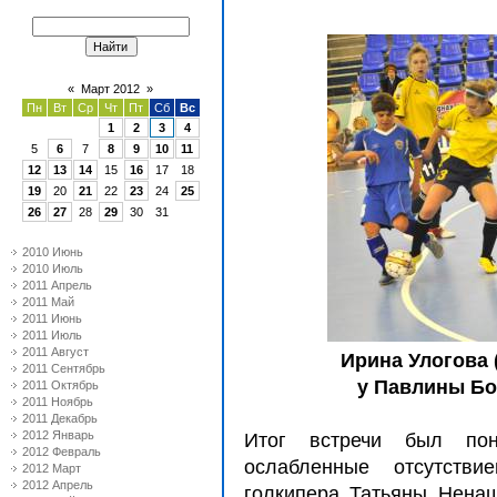
«
Март 2012
»
Пн
Вт
Ср
Чт
Пт
Сб
Вс
1
2
3
4
5
6
7
8
9
10
11
12
13
14
15
16
17
18
19
20
21
22
23
24
25
26
27
28
29
30
31
2010 Июнь
2010 Июль
2011 Апрель
2011 Май
2011 Июнь
2011 Июль
2011 Август
Ирина Улогова 
2011 Сентябрь
у Павлины Бо
2011 Октябрь
2011 Ноябрь
2011 Декабрь
2012 Январь
Итог встречи был пон
2012 Февраль
ослабленные отсутстви
2012 Март
2012 Апрель
голкипера Татьяны Нена