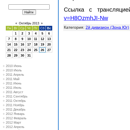
Ссылка с трансляци
v=H8OzmhJI-Nw
«
Октябрь 2013
»
Категория
:
2й дивизион (Зона Юг)
Пн
Вт
Ср
Чт
Пт
Сб
Вс
1
2
3
4
5
6
7
8
9
10
11
12
13
14
15
16
17
18
19
20
21
22
23
24
25
26
27
28
29
30
31
2010 Июнь
2010 Июль
2011 Апрель
2011 Май
2011 Июнь
2011 Июль
2011 Август
2011 Сентябрь
2011 Октябрь
2011 Ноябрь
2011 Декабрь
2012 Январь
2012 Февраль
2012 Март
2012 Апрель