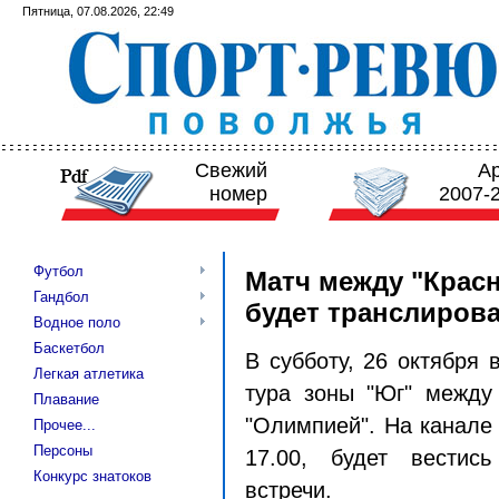
Пятница, 07.08.2026, 22:49
Свежий
А
номер
2007-
Футбол
Матч между "Крас
Гандбол
будет транслирова
Водное поло
Баскетбол
В субботу, 26 октября 
Легкая атлетика
тура зоны "Юг" между 
Плавание
"Олимпией". На канале 
Прочее...
Персоны
17.00, будет вестис
Конкурс знатоков
встречи.