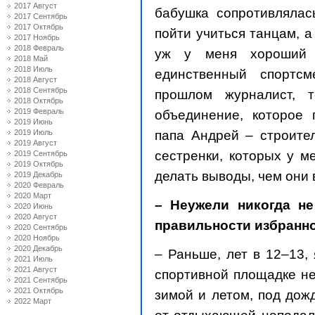
2017 Август
бабушка сопротивляла
2017 Сентябрь
2017 Октябрь
пойти учиться танцам, а
2017 Ноябрь
2018 Февраль
уж у меня хороший
2018 Май
2018 Июль
единственный спортс
2018 Август
2018 Сентябрь
прошлом журналист, т
2018 Октябрь
2019 Февраль
объединение, которое 
2019 Июнь
папа Андрей – строител
2019 Июль
2019 Август
сестренки, которых у м
2019 Сентябрь
2019 Октябрь
делать выводы, чем они 
2019 Декабрь
2020 Февраль
2020 Март
– Неужели никогда н
2020 Июнь
2020 Август
правильности избранно
2020 Сентябрь
2020 Ноябрь
2020 Декабрь
– Раньше, лет в 12–13,
2021 Июль
2021 Август
спортивной площадке не
2021 Сентябрь
2021 Октябрь
зимой и летом, под дожд
2022 Март