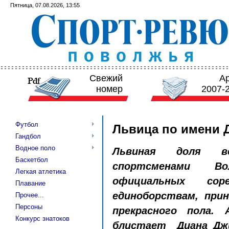
Пятница, 07.08.2026, 13:55
Свежий
А
номер
2007-
Футбол
Львица по имени 
Гандбол
Водное поло
Львиная доля вс
Баскетбол
спортсменами Во
Легкая атлетика
официальных сор
Плавание
единоборствам, при
Прочее...
Персоны
прекрасного пола.
Конкурс знатоков
блистает Диана Джи