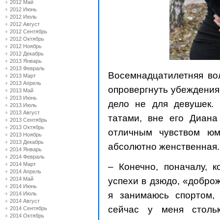
2012 Май
2012 Июнь
2012 Июль
2012 Август
2012 Сентябрь
2012 Октябрь
2012 Ноябрь
2012 Декабрь
2013 Январь
2013 Февраль
Восемнадцатилетняя во
2013 Март
2013 Апрель
опровергнуть убеждения
2013 Май
2013 Июнь
дело не для девушек.
2013 Июль
2013 Август
татами, вне его Диана
2013 Сентябрь
2013 Октябрь
отличным чувством юм
2013 Ноябрь
2013 Декабрь
абсолютно женственная.
2014 Январь
2014 Февраль
2014 Март
– Конечно, поначалу, 
2014 Апрель
успехи в дзюдо, «добро
2014 Май
2014 Июнь
я занимаюсь спортом,
2014 Июль
2014 Август
сейчас у меня столь
2014 Сентябрь
2014 Октябрь