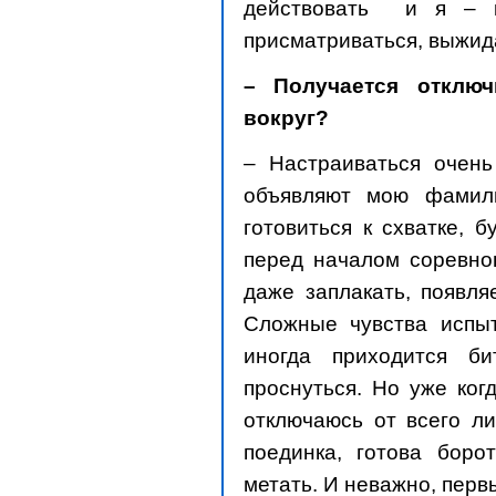
действовать и я – к
присматриваться, выжид
– Получается отключ
вокруг?
– Настраиваться очень
объявляют мою фамил
готовиться к схватке, 
перед началом соревнов
даже заплакать, появля
Сложные чувства испы
иногда приходится б
проснуться. Но уже ког
отключаюсь от всего л
поединка, готова боро
метать. И неважно, перв