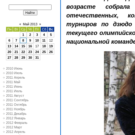
возрасте собрал
отечественных, к
турниров по дзюдо 
«
Май 2013
»
Пн
Вт
Ср
Чт
Пт
Сб
Вс
текущего олимпийско
1
2
3
4
5
национальной команде
6
7
8
9
10
11
12
13
14
15
16
17
18
19
20
21
22
23
24
25
26
27
28
29
30
31
2010 Июнь
2010 Июль
2011 Апрель
2011 Май
2011 Июнь
2011 Июль
2011 Август
2011 Сентябрь
2011 Октябрь
2011 Ноябрь
2011 Декабрь
2012 Январь
2012 Февраль
2012 Март
2012 Апрель