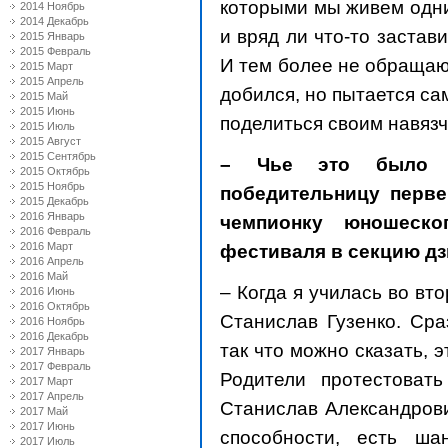
которыми мы живем одни
2014 Ноябрь
2014 Декабрь
и вряд ли что-то застав
2015 Январь
2015 Февраль
И тем более не обращаю 
2015 Март
2015 Апрель
добился, но пытается са
2015 Май
2015 Июнь
поделиться своим навяз
2015 Июль
2015 Август
2015 Сентябрь
– Чье это было 
2015 Октябрь
2015 Ноябрь
победительницу перв
2015 Декабрь
2016 Январь
чемпионку юношеско
2016 Февраль
2016 Март
фестиваля в секцию д
2016 Апрель
2016 Май
– Когда я училась во вт
2016 Июнь
2016 Октябрь
Станислав Гузенко. Сра
2016 Ноябрь
2016 Декабрь
так что можно сказать, 
2017 Январь
2017 Февраль
Родители протестоват
2017 Март
2017 Апрель
Станислав Александрови
2017 Май
2017 Июнь
способности, есть ша
2017 Июль