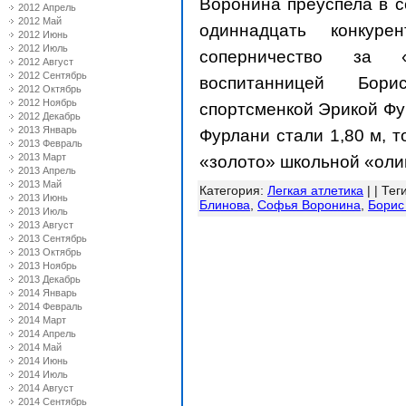
Воронина преуспела в с
2012 Апрель
2012 Май
одиннадцать конкур
2012 Июнь
2012 Июль
соперничество за 
2012 Август
2012 Сентябрь
воспитанницей Бор
2012 Октябрь
2012 Ноябрь
спортсменкой Эрикой Фу
2012 Декабрь
2013 Январь
Фурлани стали
1,80 м
, 
2013 Февраль
2013 Март
«золото» школьной «ол
2013 Апрель
2013 Май
Категория
:
Легкая атлетика
| |
Тег
2013 Июнь
Блинова
,
Софья Воронина
,
Борис
2013 Июль
2013 Август
2013 Сентябрь
2013 Октябрь
2013 Ноябрь
2013 Декабрь
2014 Январь
2014 Февраль
2014 Март
2014 Апрель
2014 Май
2014 Июнь
2014 Июль
2014 Август
2014 Сентябрь