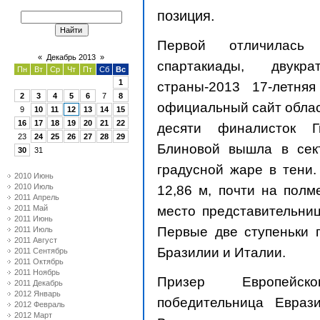
позиция.
Первой отличилась 
«
Декабрь 2013
»
спартакиады, двукр
Пн
Вт
Ср
Чт
Пт
Сб
Вс
1
страны-2013 17-летня
2
3
4
5
6
7
8
официальный сайт облас
9
10
11
12
13
14
15
16
17
18
19
20
21
22
десяти финалисток Г
23
24
25
26
27
28
29
Блиновой вышла в сек
30
31
градусной жаре в тени.
2010 Июнь
2010 Июль
12,86 м
, почти на полм
2011 Апрель
место представительниц
2011 Май
2011 Июнь
Первые две ступеньки 
2011 Июль
2011 Август
Бразилии и Италии.
2011 Сентябрь
2011 Октябрь
2011 Ноябрь
Призер Европейск
2011 Декабрь
2012 Январь
победительница Евраз
2012 Февраль
2012 Март