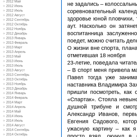
2012 Май
не задались – колоссальн
2012 Июнь
соревновательный календ
2012 Июль
2012 Август
здоровье юной пловчихи, 
2012 Сентябрь
2012 Октябрь
аут. Насколько он затяне
2012 Ноябрь
воспитанница заслуженн
2012 Декабрь
2013 Январь
поедет, можно считать де
2013 Февраль
О жизни вне спорта, план
2013 Март
2013 Апрель
отметившая 18 ноября
2013 Май
2013 Июнь
23-летие, поведала читат
2013 Июль
– В спорт меня привела м
2013 Август
2013 Сентябрь
Павел тогда уже заним
2013 Октябрь
наставника Владимира Зах
2013 Ноябрь
2013 Декабрь
пришли посмотреть, как 
2014 Январь
2014 Февраль
«Спартак». Стояла невын
2014 Март
душной трибуне и смотр
2014 Апрель
2014 Май
Александр Иванов, перв
2014 Июнь
Евгения Садового, кото
2014 Июль
2014 Август
ужасную картину – как 
2014 Сентябрь
2014 Октябрь
просто взял, окунул в 