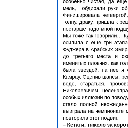
особенно чистая, да ещ
мель, обдирали руки об
Финишировала четвертой,
толпу, драку, пришла к р
постарше надо мной подшу
Мы тоже так говорили… Ку
осилила я еще три этап
Фуджера в Арабских Эмира
до третьего места и ок
именитых пловчих, как го
была звездой, на нее я 
Камрау. Оценив шансы, ре
воде, стараться, пробо
Николаевичем целенапра
особых иллюзий по поводу
стало полной неожиданн
выиграла на чемпионате м
повторила этот подвиг.
– Кстати, тяжело за кор