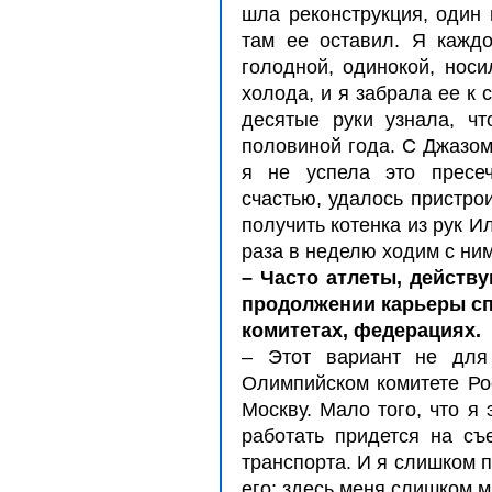
шла реконструкция, один 
там ее оставил. Я каждо
голодной, одинокой, носи
холода, и я забрала ее к
десятые руки узнала, ч
половиной года. С Джазом
я не успела это пресеч
счастью, удалось пристро
получить котенка из рук Ил
раза в неделю ходим с ним
– Часто атлеты, действ
продолжении карьеры сп
комитетах, федерациях.
– Этот вариант не для 
Олимпийском комитете Рос
Москву. Мало того, что я
работать придется на съ
транспорта. И я слишком п
его: здесь меня слишком м