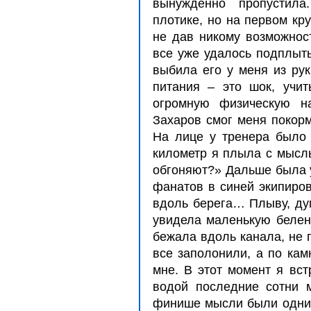
вынужденно пропустил
плотике, но на первом кру
не дав никому возможност
все уже удалось подплыть 
выбила его у меня из рук
питания – это шок, учи
огромную физическую на
Захаров смог меня покорм
На лице у тренера было 
километр я плыла с мысль
обгоняют?» Дальше была 
фанатов в синей экипиров
вдоль берега… Плыву, дум
увидела маленькую белень
бежала вдоль канала, не 
все заполонили, а по кам
мне. В этот момент я вст
водой последние сотни м
финише мысли были одни: 