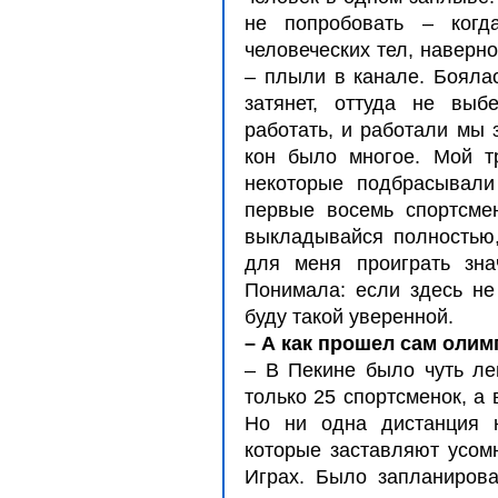
не попробовать – когд
человеческих тел, наверно
– плыли в канале. Боялас
затянет, оттуда не выб
работать, и работали мы 
кон было многое. Мой т
некоторые подбрасывали
первые восемь спортсме
выкладывайся полностью,
для меня проиграть зна
Понимала: если здесь не
буду такой уверенной.
– А как прошел сам оли
– В Пекине было чуть ле
только 25 спортсменок, а
Но ни одна дистанция н
которые заставляют усомн
Играх. Было запланирова