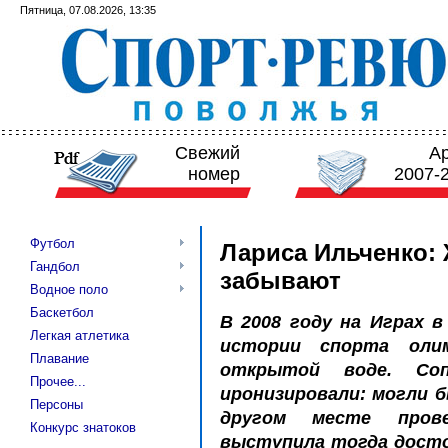
Пятница, 07.08.2026, 13:35
Свежий
А
номер
2007-
Футбол
Лариса Ильченко:
Гандбол
забывают
Водное поло
Баскетбол
В 2008 году на Играх 
Легкая атлетика
истории спорта оли
Плавание
открытой воде. Со
Прочее...
иронизировали: могли б
Персоны
другом месте прове
Конкурс знатоков
выступила тогда достой