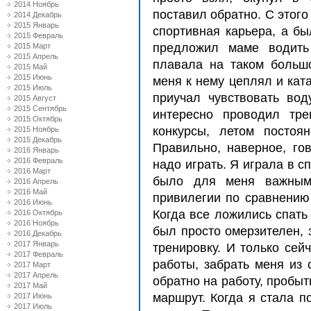
2014 Ноябрь
поставил обратно. С этого
2014 Декабрь
2015 Январь
спортивная карьера, а бы
2015 Февраль
предложил маме водить
2015 Март
2015 Апрель
плавала на таком больш
2015 Май
2015 Июнь
меня к нему цеплял и кат
2015 Июль
приучал чувствовать во
2015 Август
2015 Сентябрь
интересно проводил тре
2015 Октябрь
конкурсы, летом постоя
2015 Ноябрь
2015 Декабрь
Правильно, наверное, гов
2016 Январь
2016 Февраль
надо играть. Я играла в с
2016 Март
было для меня важным:
2016 Апрель
2016 Май
привилегии по сравнению 
2016 Июнь
Когда все ложились спать
2016 Октябрь
2016 Ноябрь
был просто омерзителен, 
2016 Декабрь
2017 Январь
тренировку. И только сейч
2017 Февраль
работы, забрать меня из 
2017 Март
2017 Апрель
обратно на работу, пробыт
2017 Май
маршрут. Когда я стала п
2017 Июнь
2017 Июль