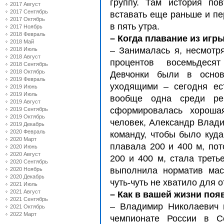
группу. Там история по
2017 Август
2017 Сентябрь
вставать еще раньше и пе
2017 Октябрь
в пять утра.
2017 Ноябрь
2018 Февраль
– Когда плавание из игр
2018 Май
– Занималась я, несмотря
2018 Июль
2018 Август
процентов восемьдеся
2018 Сентябрь
2018 Октябрь
Девчонки были в осно
2019 Февраль
уходящими – сегодня ес
2019 Июнь
2019 Июль
вообще одна среди ре
2019 Август
сформировалась хорошая
2019 Сентябрь
2019 Октябрь
человек, Александр Влади
2019 Декабрь
2020 Февраль
команду, чтобы было куда
2020 Март
плавала 200 и 400 м, пот
2020 Июнь
2020 Август
200 и 400 м, стала трет
2020 Сентябрь
выполнила норматив мас
2020 Ноябрь
2020 Декабрь
чуть-чуть не хватило для 
2021 Июль
2021 Август
– Как в вашей жизни поя
2021 Сентябрь
– Владимир Николаевич 
2021 Октябрь
2022 Март
чемпионате России в С