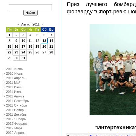
Приз лучшего бомбард
форварду "Спорт-ревю Пов
«
Август 2011
»
Пн
Вт
Ср
Чт
Пт
Сб
Вс
1
2
3
4
5
6
7
8
9
10
11
12
13
14
15
16
17
18
19
20
21
22
23
24
25
26
27
28
29
30
31
2010 Июнь
2010 Июль
2011 Апрель
2011 Май
2011 Июнь
2011 Июль
2011 Август
2011 Сентябрь
2011 Октябрь
2011 Ноябрь
2011 Декабрь
2012 Январь
2012 Февраль
"Интертехника
2012 Март
2012 Апрель