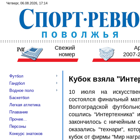
Четверг, 06.08.2026, 17:14
Свежий
А
номер
2007-
Футбол
Кубок взяла "Инте
Гандбол
Водное поло
10 июля на искусствен
Баскетбол
состоялся финальный мат
Легкая атлетика
Волгоградской футбольн
Плавание
сошлись "Интертехника" 
Прочее...
закончилось с ничейным с
Персоны
оказались "технари", ко
Конкурс знатоков
кубок от фирмы "Мир награ