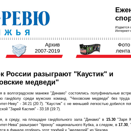
Еже
спор
Издается с
Интернет-в
Архив
Фото
2007-2019
лента
к России разыграют "Каустик" и
овские медведи"
я в волгоградском манеже "Динамо" состоялись полуфинальные встре
по гандболу среди мужских команд. "Чеховские медведи" без труда
итет-Неву" - 34:21 (20:7). "Каустик" с не меньшей легкостью добился п
кой "Зарей Каспия" - 33:18 (19:7).
я, в среду, на площадке гандбольного зала "Динамо" в
15.30
"Заря К
итет-Нева" разыграют "бронзу" национального Кубка, а следом, в
17.30
,
тся в финале отобрать этот трофей у "медведей" из Чехова.