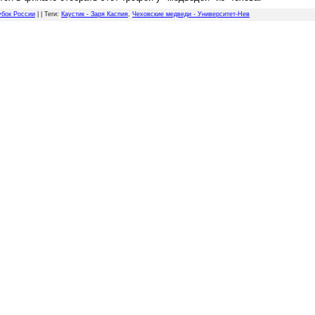
убок России
| |
Теги
:
Каустик - Заря Каспия
,
Чеховские медведи - Университет-Нев