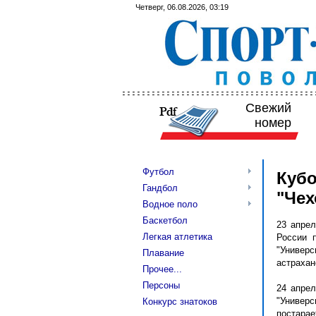
Четверг, 06.08.2026, 03:19
Свежий
номер
Футбол
Кубо
Гандбол
"Чех
Водное поло
Баскетбол
23 апрел
Легкая атлетика
России 
"Универс
Плавание
астраханс
Прочее...
Персоны
24 апрел
"Универс
Конкурс знатоков
постарае