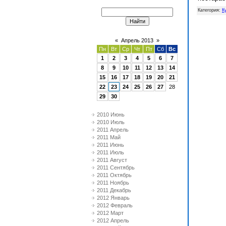
Категория
:
К
«
Апрель 2013
»
Пн
Вт
Ср
Чт
Пт
Сб
Вс
1
2
3
4
5
6
7
8
9
10
11
12
13
14
15
16
17
18
19
20
21
22
23
24
25
26
27
28
29
30
2010 Июнь
2010 Июль
2011 Апрель
2011 Май
2011 Июнь
2011 Июль
2011 Август
2011 Сентябрь
2011 Октябрь
2011 Ноябрь
2011 Декабрь
2012 Январь
2012 Февраль
2012 Март
2012 Апрель