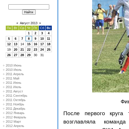
«
Август 2013
»
Пн
Вт
Ср
Чт
Пт
Сб
Вс
1
2
3
4
5
6
7
8
9
10
11
12
13
14
15
16
17
18
19
20
21
22
23
24
25
26
27
28
29
30
31
2010 Июнь
2010 Июль
2011 Апрель
2011 Май
2011 Июнь
2011 Июль
2011 Август
2011 Сентябрь
2011 Октябрь
Фи
2011 Ноябрь
2011 Декабрь
После первого круга
2012 Январь
2012 Февраль
возглавляла команд
2012 Март
2012 Апрель