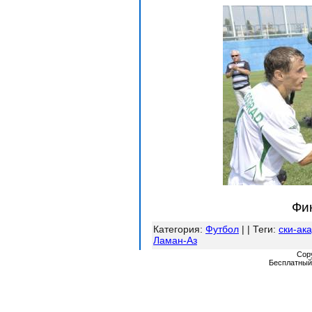
Фи
Категория
:
Футбол
| |
Теги
:
ски-ак
Ламан-Аз
Cop
Бесплатны