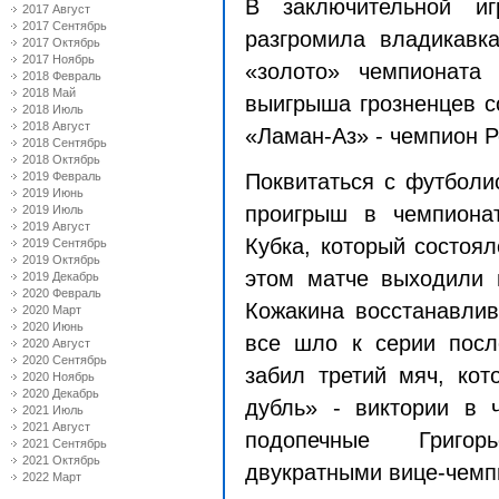
В заключительной и
2017 Август
2017 Сентябрь
разгромила владикавка
2017 Октябрь
2017 Ноябрь
«золото» чемпионата
2018 Февраль
2018 Май
выигрыша грозненцев с
2018 Июль
2018 Август
«Ламан-Аз» - чемпион Р
2018 Сентябрь
2018 Октябрь
2019 Февраль
Поквитаться с футболи
2019 Июнь
проигрыш в чемпиона
2019 Июль
2019 Август
Кубка, который состоял
2019 Сентябрь
2019 Октябрь
этом матче выходили 
2019 Декабрь
2020 Февраль
Кожакина восстанавлив
2020 Март
2020 Июнь
все шло к серии посл
2020 Август
2020 Сентябрь
забил третий мяч, кот
2020 Ноябрь
2020 Декабрь
дубль» - виктории в 
2021 Июль
2021 Август
подопечные Григор
2021 Сентябрь
2021 Октябрь
двукратными вице-чемп
2022 Март