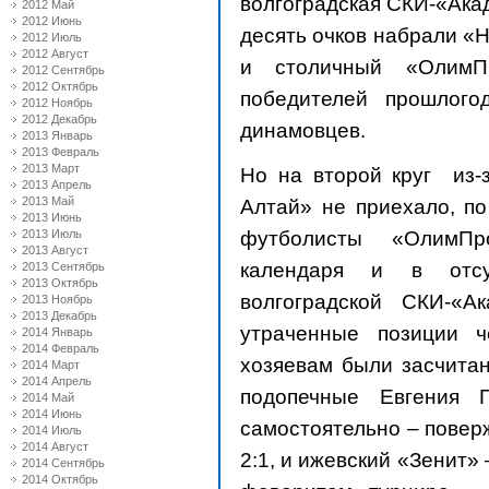
волгоградская СКИ-«Ака
2012 Май
2012 Июнь
десять очков набрали «
2012 Июль
2012 Август
и столичный «ОлимП
2012 Сентябрь
2012 Октябрь
победителей прошлого
2012 Ноябрь
2012 Декабрь
динамовцев.
2013 Январь
2013 Февраль
2013 Март
Но на второй круг из-
2013 Апрель
2013 Май
Алтай» не приехало, по
2013 Июнь
футболисты «ОлимПр
2013 Июль
2013 Август
календаря и в отсу
2013 Сентябрь
2013 Октябрь
волгоградской СКИ-«А
2013 Ноябрь
2013 Декабрь
утраченные позиции 
2014 Январь
2014 Февраль
хозяевам были засчитан
2014 Март
2014 Апрель
подопечные Евгения 
2014 Май
2014 Июнь
самостоятельно – повер
2014 Июль
2014 Август
2:1, и ижевский «Зенит»
2014 Сентябрь
2014 Октябрь