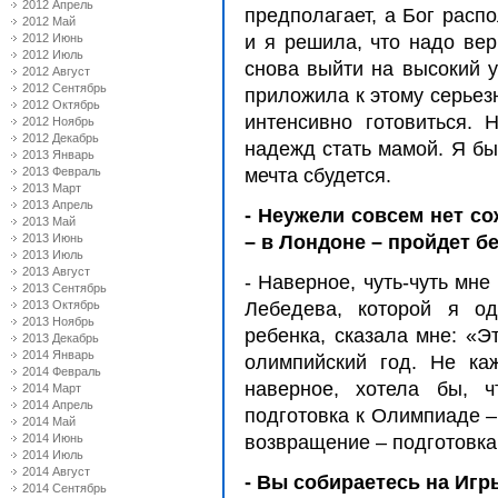
2012 Апрель
предполагает, а Бог расп
2012 Май
2012 Июнь
и я решила, что надо вер
2012 Июль
снова выйти на высокий у
2012 Август
2012 Сентябрь
приложила к этому серьез
2012 Октябрь
интенсивно готовиться.
2012 Ноябрь
2012 Декабрь
надежд стать мамой. Я был
2013 Январь
2013 Февраль
мечта сбудется.
2013 Март
2013 Апрель
- Неужели совсем нет с
2013 Май
2013 Июнь
– в Лондоне – пройдет бе
2013 Июль
2013 Август
- Наверное, чуть-чуть мне
2013 Сентябрь
2013 Октябрь
Лебедева, которой я о
2013 Ноябрь
ребенка, сказала мне: «Э
2013 Декабрь
2014 Январь
олимпийский год. Не ка
2014 Февраль
наверное, хотела бы, 
2014 Март
2014 Апрель
подготовка к Олимпиаде –
2014 Май
2014 Июнь
возвращение – подготовка
2014 Июль
2014 Август
- Вы собираетесь на Игр
2014 Сентябрь