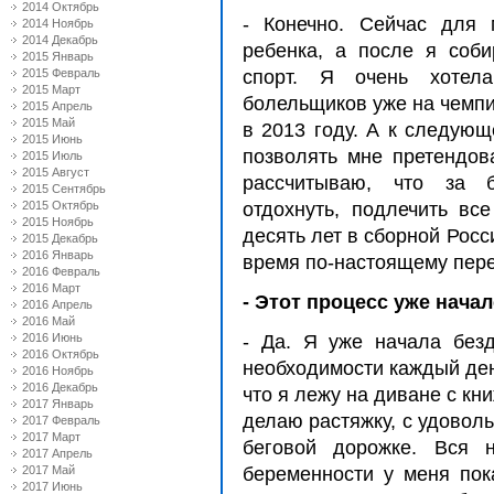
2014 Октябрь
- Конечно. Сейчас для 
2014 Ноябрь
2014 Декабрь
ребенка, а после я соби
2015 Январь
2015 Февраль
спорт. Я очень хотел
2015 Март
болельщиков уже на чемпи
2015 Апрель
2015 Май
в 2013 году. А к следую
2015 Июнь
позволять мне претендов
2015 Июль
2015 Август
рассчитываю, что за 
2015 Сентябрь
2015 Октябрь
отдохнуть, подлечить вс
2015 Ноябрь
десять лет в сборной Росс
2015 Декабрь
2016 Январь
время по-настоящему пере
2016 Февраль
2016 Март
- Этот процесс уже нача
2016 Апрель
2016 Май
2016 Июнь
- Да. Я уже начала безд
2016 Октябрь
необходимости каждый день
2016 Ноябрь
2016 Декабрь
что я лежу на диване с кн
2017 Январь
делаю растяжку, с удовол
2017 Февраль
2017 Март
беговой дорожке. Вся н
2017 Апрель
2017 Май
беременности у меня пок
2017 Июнь