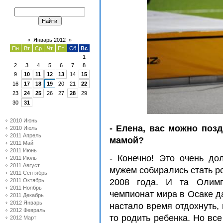
«
Январь 2012
»
Пн
Вт
Ср
Чт
Пт
Сб
Вс
1
2
3
4
5
6
7
8
9
10
11
12
13
14
15
16
17
18
19
20
21
22
23
24
25
26
27
28
29
30
31
2010 Июнь
- Елена, вас можно позд
2010 Июль
2011 Апрель
мамой?
2011 Май
2011 Июнь
- Конечно! Это очень д
2011 Июль
2011 Август
мужем собирались стать р
2011 Сентябрь
2011 Октябрь
2008 года. И та Олимп
2011 Ноябрь
чемпионат мира в Осаке д
2011 Декабрь
2012 Январь
настало время отдохнуть,
2012 Февраль
то родить ребенка. Но вс
2012 Март