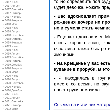
точно определить пол буд
2017 Июль
2017 Август
будет девочка. Рожать пр
2017 Сентябрь
2017 Октябрь
- Вас вдохновляет прим
2017 Ноябрь
2018 Февраль
рождения дочери не про
2018 Май
но и сумела стать чемпи
2018 Июль
2018 Август
2018 Сентябрь
- Еще как вдохновляет. М
2018 Октябрь
очень хорошо знаю, ка
2019 Февраль
2019 Июнь
счастлива также быстро 
2019 Июль
2019 Август
эмоциями.
2019 Сентябрь
2019 Октябрь
- На Крещенье у вас ест
2019 Декабрь
2020 Февраль
купание в проруби. В эт
2020 Март
2020 Июнь
- Я находилась в групп
2020 Август
2020 Сентябрь
вместе со всеми, но оку
2020 Ноябрь
просто руки намочила.
2020 Декабрь
2021 Июль
2021 Август
2021 Сентябрь
Ссылка на источник матер
2021 Октябрь
2022 Март