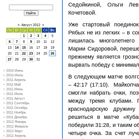
Седойкиной, Ольги Ле
Кочетовой.
Уже стартовый поединок
«
Август 2012
»
Пн
Вт
Ср
Чт
Пт
Сб
Вс
Рябых не из легких – в с
1
2
3
4
5
лишилась многолетнего 
6
7
8
9
10
11
12
13
14
15
16
17
18
19
Марии Сидоровой, переше
20
21
22
23
24
25
26
прежнему является грозн
27
28
29
30
31
вырвать победу с минималь
2010 Июнь
2010 Июль
В следующем матче волго
2011 Апрель
– 42:17 (17:10).
Майкопча
2011 Май
2011 Июнь
смогли набрать очки, по
2011 Июль
2011 Август
между тремя клубами. П
2011 Сентябрь
2011 Октябрь
краснодарскую дружину
2011 Ноябрь
решиться в матче «Куба
2011 Декабрь
2012 Январь
победили 31:28, и таким о
2012 Февраль
2012 Март
четыре очка. За счет лу
2012 Апрель