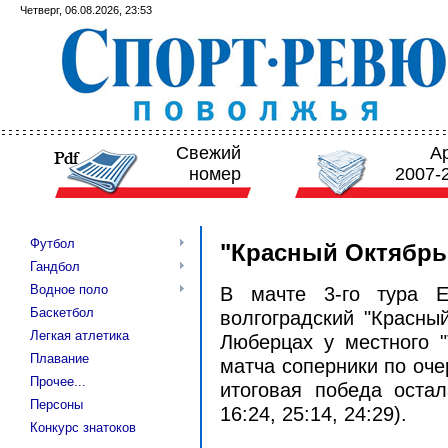
Четверг, 06.08.2026, 23:53
Свежий
А
номер
2007-
Футбол
"Красный Октябрь
Гандбол
Водное поло
В мачте 3-го тура Е
Баскетбол
волгоградский "Красны
Легкая атлетика
Люберцах у местного "
Плавание
матча соперники по оч
Прочее...
итоговая победа остал
Персоны
16:24, 25:14, 24:29).
Конкурс знатоков