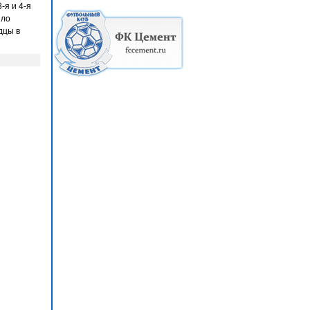
-я и 4-я
ило
дцы в