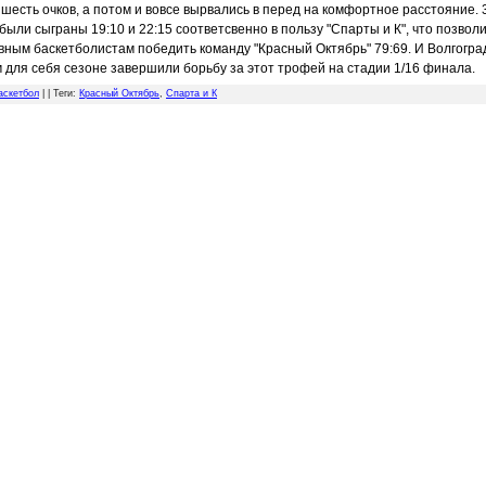
шесть очков, а потом и вовсе вырвались в перед на комфортное расстояние. 3
были сыграны 19:10 и 22:15 соответсвенно в пользу "Спарты и К", что позвол
вным баскетболистам победить команду "Красный Октябрь" 79:69. И Волгогра
 для себя сезоне завершили борьбу за этот трофей на стадии 1/16 финала.
аскетбол
| |
Теги
:
Красный Октябрь
,
Спарта и К