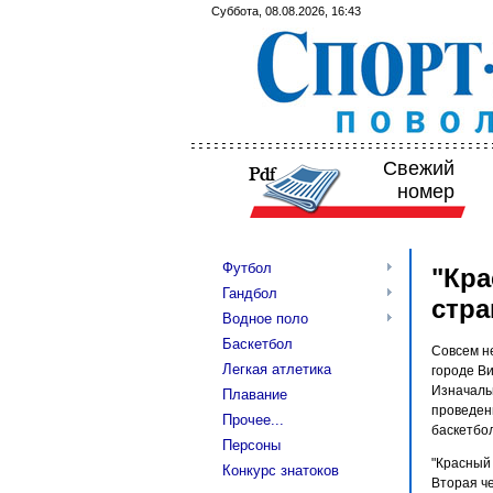
Суббота, 08.08.2026, 16:43
Свежий
номер
Футбол
"Кра
Гандбол
стр
Водное поло
Баскетбол
Совсем н
Легкая атлетика
городе Ви
Изначальн
Плавание
проведен
Прочее...
баскетбо
Персоны
"Красный 
Конкурс знатоков
Вторая ч