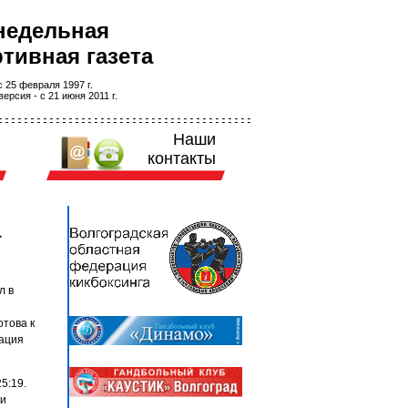
недельная
тивная газета
 25 февраля 1997 г.
ерсия - с 21 июня 2011 г.
Наши
контакты
а
л в
отова к
рация
5:19.
ки