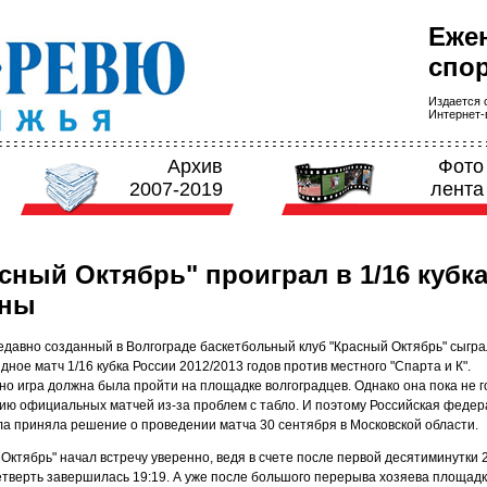
Еже
спор
Издается с
Интернет-в
Архив
Фото
2007-2019
лента
сный Октябрь" проиграл в 1/16 кубк
аны
едавно созданный в Волгограде баскетбольный клуб "Красный Октябрь" сыгра
дное матч 1/16 кубка России 2012/2013 годов против местного "Спарта и К".
о игра должна была пройти на площадке волгоградцев. Однако она пока не г
ию официальных матчей из-за проблем с табло. И поэтому Российская феде
ла приняла решение о проведении матча 30 сентября в Московской области.
Октябрь" начал встречу уверенно, ведя в счете после первой десятиминутки 2
етверть завершилась 19:19. А уже после большого перерыва хозяева площад