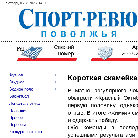
Четверг, 06.08.2026, 14:11
Свежий
А
номер
2007-
Футбол
Короткая скамейка
Гандбол
Водное поло
В матче регулярного че
Баскетбол
обыграли «Красный Октяб
Легкая атлетика
первую половину, однак
Плавание
отрыв. В итоге «Химки» с
Прочее...
и одержать победу.
Персоны
Обе команды в послед
Конкурс знатоков
успешными результатами в