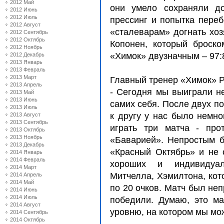
2012 Май
они умело сохраняли до
2012 Июнь
2012 Июль
прессинг и попытка переб
2012 Август
«сталеварам» догнать хоз
2012 Сентябрь
2012 Октябрь
Копонен, который броск
2012 Ноябрь
«Химок» двузначным – 97:
2012 Декабрь
2013 Январь
2013 Февраль
2013 Март
Главный тренер «Химок» Р
2013 Апрель
- Сегодня мы выиграли не
2013 Май
2013 Июнь
самих себя. После двух п
2013 Июль
к другу у нас было немно
2013 Август
2013 Сентябрь
играть три матча - пр
2013 Октябрь
2013 Ноябрь
«Баварией». Непростым б
2013 Декабрь
«Красный Октябрь» и не 
2014 Январь
2014 Февраль
хороших и индивидуал
2014 Март
Митчелла, Хэмилтона, кот
2014 Апрель
2014 Май
по 20 очков. Матч был неп
2014 Июнь
2014 Июль
победили. Думаю, это м
2014 Август
уровню, на котором мы мо
2014 Сентябрь
2014 Октябрь