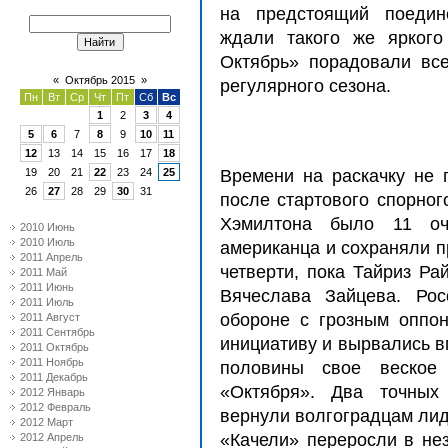
на предстоящий поедин
ждали такого же яркого
Октябрь» порадовали вс
«
Октябрь 2015
»
регулярного сезона.
Пн
Вт
Ср
Чт
Пт
Сб
Вс
1
2
3
4
5
6
7
8
9
10
11
12
13
14
15
16
17
18
19
20
21
22
23
24
25
Времени на раскачку не 
26
27
28
29
30
31
после стартового спорног
Хэмилтона было 11 оч
2010 Июнь
2010 Июль
американца и сохраняли п
2011 Апрель
четверти, пока Тайриз Ра
2011 Май
2011 Июнь
Вячеслава Зайцева. Рос
2011 Июль
обороне с грозным оппон
2011 Август
2011 Сентябрь
инициативу и вырвались в
2011 Октябрь
2011 Ноябрь
половины свое веское
2011 Декабрь
«Октября». Два точных
2012 Январь
2012 Февраль
вернули волгоградцам лид
2012 Март
«Качели» переросли в не
2012 Апрель