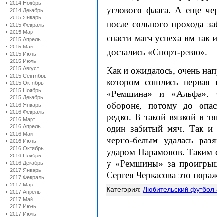
2014 Ноябрь
углового флага. А еще че
2014 Декабрь
2015 Январь
после сольного прохода за
2015 Февраль
2015 Март
спасти матч успеха им так 
2015 Апрель
2015 Май
достались «Спорт-ревю».
2015 Июнь
2015 Июль
2015 Август
Как и ожидалось, очень на
2015 Сентябрь
котором сошлись первая
2015 Октябрь
2015 Ноябрь
«Ремшина» и «Альфа». С
2015 Декабрь
обороне, потому до опа
2016 Январь
2016 Февраль
редко. В такой вязкой и т
2016 Март
2016 Апрель
один забитый мяч. Так и 
2016 Май
черно-белым удалась раз
2016 Июнь
2016 Октябрь
ударом Парамонов. Таким 
2016 Ноябрь
у «Ремшины» за проигрыш
2016 Декабрь
2017 Январь
Сергея Черкасова это пораж
2017 Февраль
2017 Март
Категория
:
Любительский футбол 
2017 Апрель
2017 Май
2017 Июнь
2017 Июль