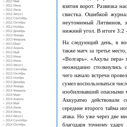
2012 Май
взятия ворот. Развязка н
2012 Июнь
2012 Июль
свистка. Ошибкой журнал
2012 Август
2012 Сентябрь
неутомимый Литвинов, з
2012 Октябрь
2012 Ноябрь
нижний угол. В итоге 3:2
2012 Декабрь
2013 Январь
2013 Февраль
На следующий день, в во
2013 Март
2013 Апрель
также матч за третье место
2013 Май
2013 Июнь
«Волгарь». «Акулы пера» 
2013 Июль
2013 Август
неожиданно столкнулись с
2013 Сентябрь
2013 Октябрь
чего начало встречи прове
2013 Ноябрь
2013 Декабрь
сумел воспользоваться чис
2014 Январь
2014 Февраль
изобиловавший опасными м
2014 Март
Аккуратно действовали 
2014 Апрель
2014 Май
середине второго тайма но
2014 Июнь
2014 Июль
атака. Но уже через две м
2014 Август
2014 Сентябрь
благодаря точному удару 
2014 Октябрь