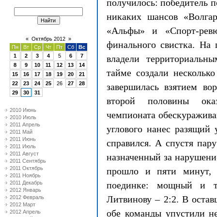
получилось: победитель 
никаких шансов «Волгар
«Альфы» и «Спорт-ревю
«
Октябрь 2012
»
финального свистка. На 
Пн
Вт
Ср
Чт
Пт
Сб
Вс
1
2
3
4
5
6
7
владели территориальн
8
9
10
11
12
13
14
тайме создали несколько
15
16
17
18
19
20
21
22
23
24
25
26
27
28
завершилась взятием во
29
30
31
второй половины ока
2010 Июнь
чемпионата обескуражива
2010 Июль
2011 Апрель
углового нанес разящий 
2011 Май
2011 Июнь
справился. А спустя пар
2011 Июль
2011 Август
назначенный за нарушение
2011 Сентябрь
2011 Октябрь
прошло и пяти минут, 
2011 Ноябрь
2011 Декабрь
поединке: мощный и т
2012 Январь
Литвинову – 2:2. В остав
2012 Февраль
2012 Март
обе команды упустили н
2012 Апрель