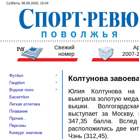
Суббота, 08.08.2026, 15:04
Свежий
А
номер
2007-
Футбол
Колтунова завоев
Гандбол
Водное поло
Юлия Колтунова на 
Баскетбол
выиграла золотую медал
Легкая атлетика
вышки. Волгогардск
Плавание
выступает за Москву,
Прочее...
347,35 балла. Вслед
Персоны
расположились две кит
Конкурс знатоков
Чэнь (312,45).