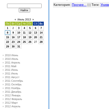
Категория
:
Прочее...
| |
Теги
:
Унив
«
Июль 2013
»
Пн
Вт
Ср
Чт
Пт
Сб
Вс
1
2
3
4
5
6
7
8
9
10
11
12
13
14
15
16
17
18
19
20
21
22
23
24
25
26
27
28
29
30
31
2010 Июнь
2010 Июль
2011 Апрель
2011 Май
2011 Июнь
2011 Июль
2011 Август
2011 Сентябрь
2011 Октябрь
2011 Ноябрь
2011 Декабрь
2012 Январь
2012 Февраль
2012 Март
2012 Апрель