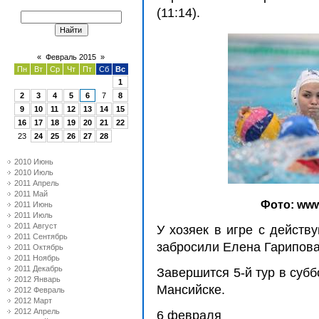
(11:14).
«
Февраль 2015
»
Пн
Вт
Ср
Чт
Пт
Сб
Вс
1
2
3
4
5
6
7
8
9
10
11
12
13
14
15
16
17
18
19
20
21
22
23
24
25
26
27
28
2010 Июнь
2010 Июль
2011 Апрель
2011 Май
Фото: www
2011 Июнь
2011 Июль
2011 Август
У хозяек в игре с дейст
2011 Сентябрь
забросили Елена Гарипова
2011 Октябрь
2011 Ноябрь
2011 Декабрь
Завершится 5-й тур в субб
2012 Январь
Мансийске.
2012 Февраль
2012 Март
2012 Апрель
6 февраля