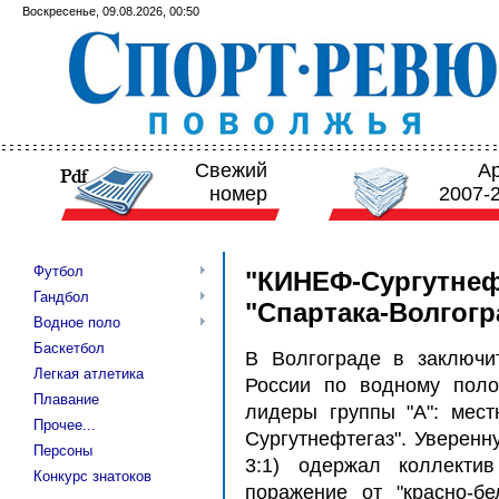
Воскресенье, 09.08.2026, 00:50
Свежий
А
номер
2007-
Футбол
"КИНЕФ-Сургутнеф
Гандбол
"Спартака-Волгогр
Водное поло
Баскетбол
В Волгограде в заключи
Легкая атлетика
России по водному поло
Плавание
лидеры группы "А": мес
Прочее...
Сургутнефтегаз". Уверенную
Персоны
3:1) одержал коллекти
Конкурс знатоков
поражение от "красно-б