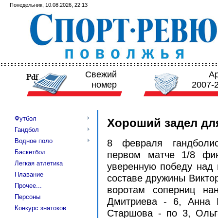
Понедельник, 10.08.2026, 22:13
Свежий
А
номер
2007-
Футбол
Хороший задел дл
Гандбол
Водное поло
8 февраля гандболис
Баскетбол
первом матче 1/8 фи
Легкая атлетика
уверенную победу над ш
Плавание
составе дружины Виктор
Прочее...
воротам соперниц на
Персоны
Дмитриева - 6, Анна 
Конкурс знатоков
Старшова - по 3, Оль