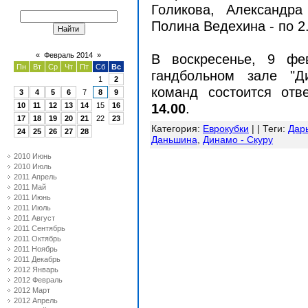
Голикова, Александра
Полина Ведехина - по 2
«
Февраль 2014
»
В воскресенье, 9 фе
Пн
Вт
Ср
Чт
Пт
Сб
Вс
гандбольном зале "Д
1
2
команд состоится отв
3
4
5
6
7
8
9
10
11
12
13
14
15
16
14.00
.
17
18
19
20
21
22
23
Категория
:
Еврокубки
| |
Теги
:
Дар
24
25
26
27
28
Даньшина
,
Динамо - Скуру
2010 Июнь
2010 Июль
2011 Апрель
2011 Май
2011 Июнь
2011 Июль
2011 Август
2011 Сентябрь
2011 Октябрь
2011 Ноябрь
2011 Декабрь
2012 Январь
2012 Февраль
2012 Март
2012 Апрель