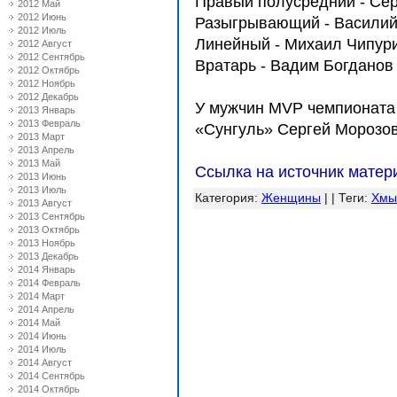
Правый полусредний - Се
2012 Май
2012 Июнь
Разыгрывающий - Васили
2012 Июль
Линейный - Михаил Чипур
2012 Август
2012 Сентябрь
Вратарь - Вадим Богданов
2012 Октябрь
2012 Ноябрь
2012 Декабрь
У мужчин МVР чемпионата 
2013 Январь
2013 Февраль
«Сунгуль» Сергей Морозов
2013 Март
2013 Апрель
2013 Май
Ссылка на источник матер
2013 Июнь
2013 Июль
Категория
:
Женщины
| |
Теги
:
Хмы
2013 Август
2013 Сентябрь
2013 Октябрь
2013 Ноябрь
2013 Декабрь
2014 Январь
2014 Февраль
2014 Март
2014 Апрель
2014 Май
2014 Июнь
2014 Июль
2014 Август
2014 Сентябрь
2014 Октябрь