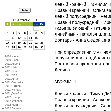
Левый крайний – Эмилия 
Правый крайний - Ольга Ч
Левый полусредний - Реги
«
Сентябрь 2012
»
Правый полусредний - Ир
Пн
Вт
Ср
Чт
Пт
Сб
Вс
Разыгрывающий - Татьяна
1
2
3
4
5
6
7
8
9
Линейный - Наталья Шипи
10
11
12
13
14
15
16
Вратарь - Анна Седойкина
17
18
19
20
21
22
23
24
25
26
27
28
29
30
При определении МVР чем
2010 Июнь
получили две гандболистк
2010 Июль
Постнова и представитель
2011 Апрель
2011 Май
Левина.
2011 Июнь
2011 Июль
2011 Август
МУЖЧИНЫ
2011 Сентябрь
2011 Октябрь
2011 Ноябрь
Левый крайний - Тимур Ди
2011 Декабрь
2012 Январь
Правый крайний - Алексе
2012 Февраль
2012 Март
Левый полусредний - Серг
2012 Апрель