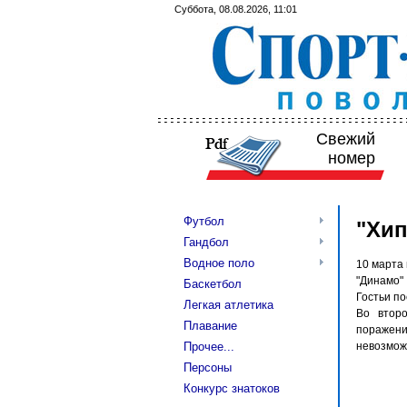
Суббота, 08.08.2026, 11:01
Свежий
номер
Футбол
"Хип
Гандбол
Водное поло
10 марта
"Динамо"
Баскетбол
Гостьи по
Легкая атлетика
Во второ
Плавание
поражени
Прочее...
невозможн
Персоны
Конкурс знатоков