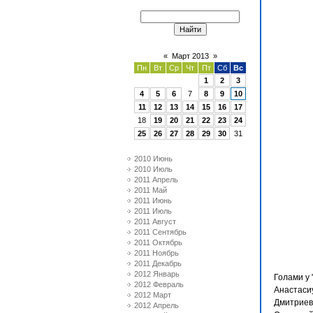
«
Март 2013
»
Пн
Вт
Ср
Чт
Пт
Сб
Вс
1
2
3
4
5
6
7
8
9
10
11
12
13
14
15
16
17
18
19
20
21
22
23
24
25
26
27
28
29
30
31
2010 Июнь
2010 Июль
2011 Апрель
2011 Май
2011 Июнь
2011 Июль
2011 Август
2011 Сентябрь
2011 Октябрь
2011 Ноябрь
2011 Декабрь
2012 Январь
Голами у 
2012 Февраль
Анастаси
2012 Март
Дмитриев
2012 Апрель