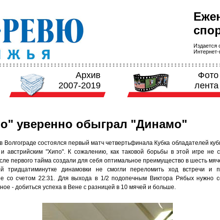
Еже
спор
Издается с
Интернет-в
Архив
Фото
2007-2019
лента
о" уверенно обыграл "Динамо"
 в Волгограде состоялся первый матч четвертьфинала Кубка обладателей куб
 и австрийским "Хипо". К сожалению, как таковой борьбы в этой игре не с
сле первого тайма создали для себя оптимальное преимущество в шесть мячей
й тридцатиминутке динамовки не смогли переломить ход встречи и п
е со счетом 22:31. Для выхода в 1/2 подопечным Виктора Рябых нужно 
ое - добиться успеха в Вене с разницей в 10 мячей и больше.