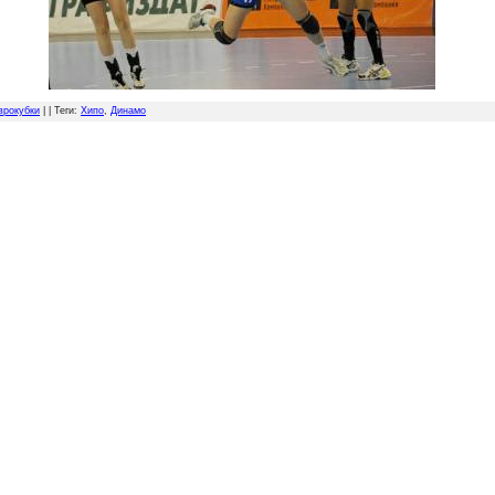
врокубки
| |
Теги
:
Хипо
,
Динамо