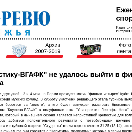
Еже
спор
Издается с
Интернет-в
Архив
Фото
2007-2019
лента
стику-ВГАФК" не удалось выйти в ф
а
е двух дней - 3 и 4 мая - в Перми проходят матчи "финала четырех" Кубка 
 среди мужских команд. В субботу участники решающего этапа турнира выяс
ся бороться за "золото", а кто будет вынужден разыграть бронзовые
ом "Каустика-ВГАФК" в полуфинале стал "Университет Лесгафта-Нева" 
га, который в нынешнем сезоня является неприступной крепостью для волг
ось добиться положительного результата с петербуржцами дружине
ва и в кубковой встрече. "Студенты" взяли верх со счетом 31:25 (18:14), что
 в финал, где они сразятся с "Пермскими медведями", которые в серии посл