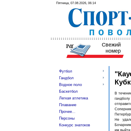
Пятница, 07.08.2026, 06:14
Свежий
номер
Футбол
"Кау
Гандбол
Кубк
Водное поло
Баскетбол
В течени
Легкая атлетика
гандболу
отправит
Плавание
Соперник
Прочее...
Петербур
Персоны
Не удал
Конкурс знатоков
Бочарнико
им выйти