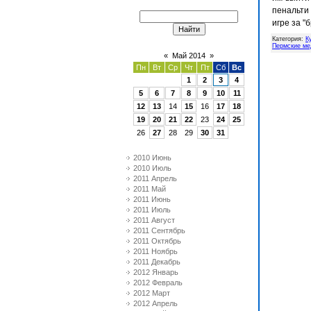
пенальти 
игре за "
Категория
:
К
Пермские ме
«
Май 2014
»
Пн
Вт
Ср
Чт
Пт
Сб
Вс
1
2
3
4
5
6
7
8
9
10
11
12
13
14
15
16
17
18
19
20
21
22
23
24
25
26
27
28
29
30
31
2010 Июнь
2010 Июль
2011 Апрель
2011 Май
2011 Июнь
2011 Июль
2011 Август
2011 Сентябрь
2011 Октябрь
2011 Ноябрь
2011 Декабрь
2012 Январь
2012 Февраль
2012 Март
2012 Апрель