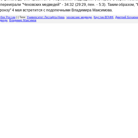
переиграли "Чеховских медведей" - 34:32 (29:29, пен. - 5:3). Таким образом, "
бронзу" 4 мая встретится с подопечными Владимира Максимова.
убок России
| |
Теги
:
Университет Лесгафта-Нева
,
чеховские медведи
,
Каустик-ВГАФК
,
Дмитрий Бочарн
дведи
,
Владимир Максимов