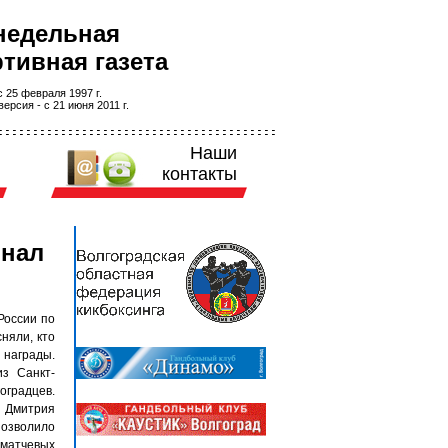
недельная
тивная газета
 25 февраля 1997 г.
ерсия - с 21 июня 2011 г.
Наши
контакты
инал
России по
няли, кто
 награды.
из Санкт-
оградцев.
 Дмитрия
 позволило
ематчевых