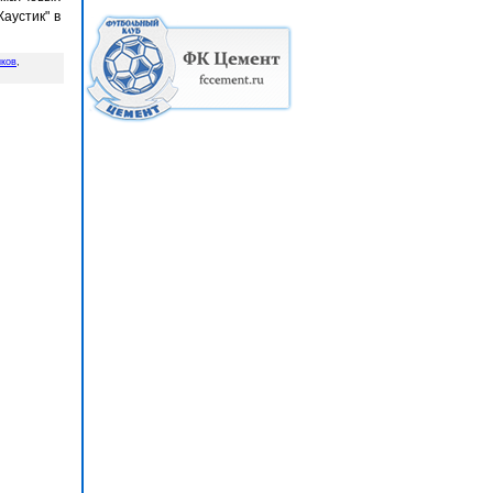
Каустик" в
иков
,