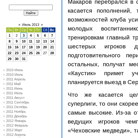
Макаров перебрался в 
касается пополнений,
возможностей клуба уси
«
Июль 2013
»
молодых воспитанник
Пн
Вт
Ср
Чт
Пт
Сб
Вс
1
2
3
4
5
6
7
тренировкам главный т
8
9
10
11
12
13
14
шестерых игроков 
15
16
17
18
19
20
21
22
23
24
25
26
27
28
подготовительного пе
29
30
31
остальных, получат ме
2010 Июнь
«Каустик» примет уч
2010 Июль
2011 Апрель
планируется выезд в Се
2011 Май
2011 Июнь
2011 Июль
Что же касается це
2011 Август
суперлиги, то они скоре
2011 Сентябрь
2011 Октябрь
самые высокие. Из-за о
2011 Ноябрь
2011 Декабрь
ведущих игроков чем
2012 Январь
2012 Февраль
«Чеховские медведи», т
2012 Март
2012 Апрель