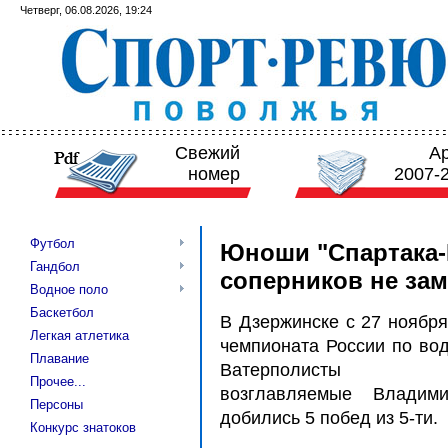
Четверг, 06.08.2026, 19:24
Свежий
А
номер
2007-
Футбол
Юноши "Спартака-В
Гандбол
соперников не за
Водное поло
Баскетбол
В Дзержинске с 27 ноября
Легкая атлетика
чемпионата России по вод
Плавание
Ватерполисты "
Прочее...
возглавляемые Владим
Персоны
добились 5 побед из 5-ти.
Конкурс знатоков