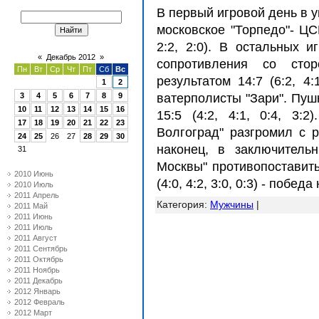
В первый игровой день в 
московское "Торпедо"- ЦСП
2:2, 2:0). В остальных и
«
Декабрь 2012
»
сопротивления со сто
Пн
Вт
Ср
Чт
Пт
Сб
Вс
результатом 14:7 (6:2, 4
1
2
3
4
5
6
7
8
9
ватерполисты "Зари". Пу
10
11
12
13
14
15
16
15:5 (4:2, 4:1, 0:4, 3
17
18
19
20
21
22
23
Волгоград" разгромил с рез
24
25
26
27
28
29
30
наконец, в заключитель
31
Москвы" противопоставить
2010 Июнь
(4:0, 4:2, 3:0, 0:3) - побе
2010 Июль
2011 Апрель
Категория
:
Мужчины
|
2011 Май
2011 Июнь
2011 Июль
2011 Август
2011 Сентябрь
2011 Октябрь
2011 Ноябрь
2011 Декабрь
2012 Январь
2012 Февраль
2012 Март