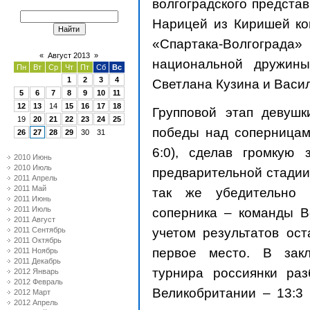
волгоградского предста
Нарицей из Киришей ко
«Спартака-Волгограда»
«
Август 2013
»
национальной дружин
Пн
Вт
Ср
Чт
Пт
Сб
Вс
1
2
3
4
Светлана Кузина и Васи
5
6
7
8
9
10
11
12
13
14
15
16
17
18
Групповой этап девуш
19
20
21
22
23
24
25
победы над соперницами 
26
27
28
29
30
31
6:0), сделав громкую
2010 Июнь
2010 Июль
предварительной стадии
2011 Апрель
2011 Май
так же убедительно 
2011 Июнь
2011 Июль
соперника – команды Вен
2011 Август
учетом результатов ос
2011 Сентябрь
2011 Октябрь
первое место. В закл
2011 Ноябрь
2011 Декабрь
турнира россиянки ра
2012 Январь
2012 Февраль
Великобритании – 13:3 (
2012 Март
2012 Апрель