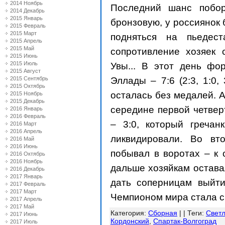
2014 Ноябрь
Последний шанс побор
2014 Декабрь
2015 Январь
бронзовую, у россиянок 
2015 Февраль
2015 Март
подняться на пьедест
2015 Апрель
2015 Май
сопротивление хозяек 
2015 Июнь
2015 Июль
Увы... В этот день фо
2015 Август
Эллады – 7:6 (2:3, 1:0,
2015 Сентябрь
2015 Октябрь
осталась без медалей. А
2015 Ноябрь
2015 Декабрь
середине первой четвер
2016 Январь
2016 Февраль
– 3:0, который гречан
2016 Март
2016 Апрель
ликвидировали. Во в
2016 Май
2016 Июнь
побывал в воротах – к 
2016 Октябрь
2016 Ноябрь
дальше хозяйкам остава
2016 Декабрь
2017 Январь
дать соперницам выйти
2017 Февраль
2017 Март
Чемпионом мира стала 
2017 Апрель
2017 Май
Категория
:
Сборная
| |
Теги
:
Светл
2017 Июнь
Кордонский
,
Спартак-Волгоград
2017 Июль