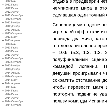
отдыха в преддверии че
2012 Май
2012 Июнь
чемпионате мира в это
2012 Июль
2012 Август
сделавшая один точный 
2012 Сентябрь
2012 Октябрь
2012 Ноябрь
Соперницами подопечны
2012 Декабрь
2013 Январь
игре плей-офф стали ита
2013 Февраль
2013 Март
периода два мяча, вате
2013 Апрель
2013 Май
а в дополнительное вре
2013 Июнь
2013 Июль
– 10:9 (5:3, 1:3, 1:2,
2013 Август
полуфинальный сценар
2013 Сентябрь
2013 Октябрь
командой Испании. П
2013 Ноябрь
2013 Декабрь
девушки проигрывали ч
2014 Январь
2014 Февраль
сократить отставание д
2014 Март
2014 Апрель
чтобы перевести матч 
2014 Май
2014 Июнь
повторить подвиг не удало
2014 Июль
2014 Август
пользу команды Испании
2014 Сентябрь
2014 Октябрь