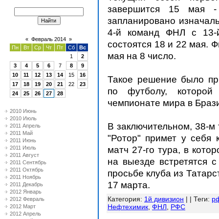
завершится 15 мая 
запланировано изначаль
4-й команд ФНЛ с 13-
«
Февраль 2014
»
состоятся 18 и 22 мая.
Ф
Пн
Вт
Ср
Чт
Пт
Сб
Вс
мая на 8 число.
1
2
3
4
5
6
7
8
9
10
11
12
13
14
15
16
Такое решение было пр
17
18
19
20
21
22
23
по футболу, которой
24
25
26
27
28
чемпионате мира в Браз
2010 Июнь
2010 Июль
В заключительном, 38-м
2011 Апрель
2011 Май
"Ротор" примет у себя 
2011 Июнь
матч 27-го тура, в кот
2011 Июль
2011 Август
на выезде встретятся с
2011 Сентябрь
2011 Октябрь
просьбе клуба из Татарс
2011 Ноябрь
17 марта.
2011 Декабрь
2012 Январь
Категория
:
1й дивизион
| |
Теги
:
р
2012 Февраль
Нефтехимик
,
ФНЛ
,
РФС
2012 Март
2012 Апрель