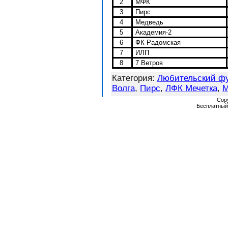
2
МФК
3
Пирс
4
Медведь
5
Академия-2
6
ФК Радомская
7
ИЛП
8
7 Ветров
Категория
:
Любительский фу
Волга
,
Пирс
,
ЛФК Мечетка
,
Cop
Бесплатны