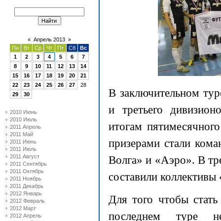
«
Апрель 2013
»
Пн
Вт
Ср
Чт
Пт
Сб
Вс
1
2
3
4
5
6
7
8
9
10
11
12
13
14
15
16
17
18
19
20
21
22
23
24
25
26
27
28
В заключительном тур
29
30
и третьего дивизион
2010 Июнь
2010 Июль
итогам пятимесячног
2011 Апрель
2011 Май
призерами стали ком
2011 Июнь
2011 Июль
2011 Август
Волга» и «Аэро». В тр
2011 Сентябрь
2011 Октябрь
составили коллективы
2011 Ноябрь
2011 Декабрь
2012 Январь
Для того чтобы стат
2012 Февраль
2012 Март
последнем туре н
2012 Апрель