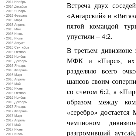
2014 Ноябрь
Встреча двух соседе
2014 Декабрь
2015 Январь
«Ангарский» и «Витязя
2015 Февраль
2015 Март
пятой командой тур
2015 Апрель
2015 Май
2015 Июнь
упустили – 4:2.
2015 Июль
2015 Август
2015 Сентябрь
В третьем дивизионе 
2015 Октябрь
2015 Ноябрь
МФК и «Пирс», их 
2015 Декабрь
2016 Январь
разделяло всего очк
2016 Февраль
2016 Март
2016 Апрель
шансов своим соперн
2016 Май
2016 Июнь
со счетом 6:2, а «Пи
2016 Октябрь
2016 Ноябрь
образом между ком
2016 Декабрь
2017 Январь
«серебро» достается
2017 Февраль
2017 Март
2017 Апрель
чемпионом дивизио
2017 Май
2017 Июнь
разгромивший аутсайд
2017 Июль