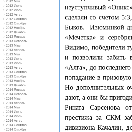
2012 Май
неуступчивый «Оникс
2012 Июнь
2012 Июль
2012 Август
сделали со счетом 5:3
2012 Сентябрь
2012 Октябрь
Быков. Изюминкой дн
2012 Ноябрь
2012 Декабрь
«Мечетка» и серебря
2013 Январь
2013 Февраль
Видимо, победители т
2013 Март
2013 Апрель
2013 Май
и позволили забить 
2013 Июнь
2013 Июль
«Алга», до последнего
2013 Август
2013 Сентябрь
попадание в призовую
2013 Октябрь
2013 Ноябрь
2013 Декабрь
Но дополнительных оч
2014 Январь
2014 Февраль
дают, а они бы пригоди
2014 Март
2014 Апрель
Рината Сарсенова о
2014 Май
2014 Июнь
престижа за СКМ за
2014 Июль
2014 Август
2014 Сентябрь
дивизиона Качалин, д
2014 Октябрь