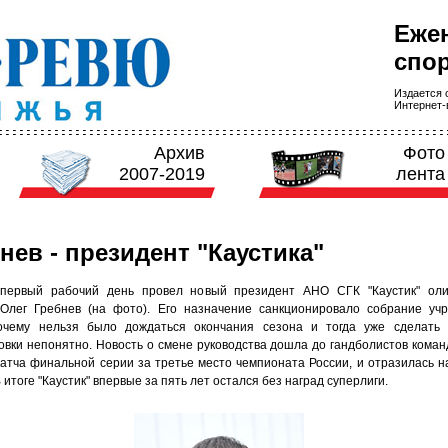
Еже
спор
Издается с
Интернет-в
Архив
Фото
2007-2019
лента
нев - президент "Каустика"
первый рабочий день провел новый президент АНО СГК "Каустик" оли
Олег Гребнев (на фото). Его назначение санкционировало собрание уч
очему нельзя было дождаться окончания сезона и тогда уже сделать 
овки непонятно. Новость о смене руководства дошла до гандболистов коман
матча финальной серии за третье место чемпионата России, и отразилась н
В итоге "Каустик" впервые за пять лет остался без наград суперлиги.