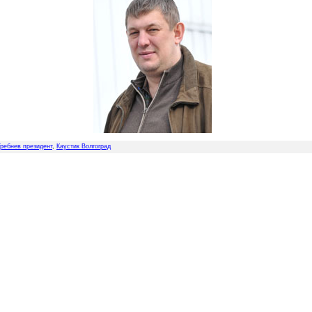
Гребнев президент
,
Каустик Волгоград