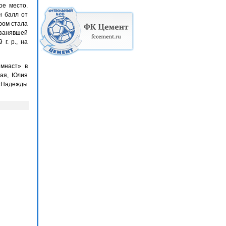
ое место.
н балл от
ром стала
 занявшей
г. р., на
имнаст» в
ная, Юлия
 «Надежды