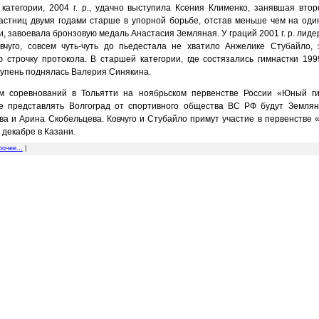
категории, 2004 г. р., удачно выступила Ксения Клименко, занявшая втор
астниц двумя годами старше в упорной борьбе, отстав меньше чем на оди
, завоевала бронзовую медаль Анастасия Земляная. У граций 2001 г. р. лиде
вчуго, совсем чуть-чуть до пьедестала не хватило Анжелике Стубайло,
 строчку протокола. В старшей категории, где состязались гимнастки 1999 
тупень поднялась Валерия Синякина.
м соревнований в Тольятти на ноябрьском первенстве России «Юный г
е представлять Волгоград от спортивного общества ВС РФ будут Земля
ва и Арина Скобельцева. Ковчуго и Стубайло примут участие в первенстве
 декабре в Казани.
рочее...
|