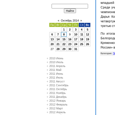
младшей 
Среди уч
чемпионки
Дарья Ко
«
Октябрь 2014
»
четвертую
Пн
Вт
Ср
Чт
Пт
Сб
Вс
третью с
1
2
3
4
5
По итога
6
7
8
9
10
11
12
Белгород
13
14
15
16
17
18
19
Кряженко
20
21
22
23
24
25
26
России» в
27
28
29
30
31
Категория
:
П
2010 Июнь
2010 Июль
2011 Апрель
2011 Май
2011 Июнь
2011 Июль
2011 Август
2011 Сентябрь
2011 Октябрь
2011 Ноябрь
2011 Декабрь
2012 Январь
2012 Февраль
2012 Март
2012 Апрель