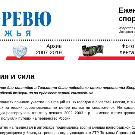
Еже
спор
Издается с
Интернет-в
Архив
Фото
2007-2019
лента
ия и сила
дние дни сентября в Тольятти были подведены итоги первенства Воо
ийской Федерации по художественной гимнастике.
ованиях приняли участие 350 граций из 35 городов и областей России, и в 
ых категорий соревновались не менее полусотни спортсменок. Но сама
ция развернулась все же у девочек 2002–2003 г. р. – именно в этих групп
 получали путевки на первенство России.
атно на пьедестал в автограде поднимались воспитанницы волгоградско
нирующиеся у бригады тренеров под руководством ЗТР Татьяны Сорокиной