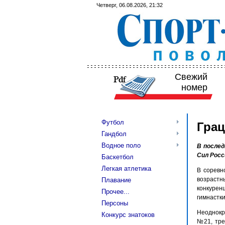
Четверг, 06.08.2026, 21:32
Свежий
номер
Футбол
Грац
Гандбол
Водное поло
В после
Сил Росс
Баскетбол
Легкая атлетика
В соревн
возрастн
Плавание
конкурен
Прочее...
гимнастки
Персоны
Неоднокр
Конкурс знатоков
№21, тре