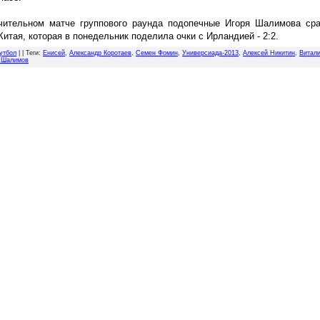
чительном матче группового раунда подопечные Игоря Шалимова сра
Китая, которая в понедельник поделила очки с Ирландией - 2:2.
утбол
| |
Теги
:
Енисей
,
Александр Коротаев
,
Семен Фомин
,
Универсиада-2013
,
Алексей Никитин
,
Витали
 Шалимов