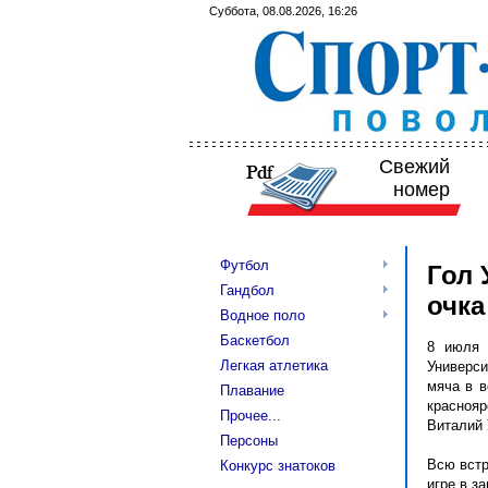
Суббота, 08.08.2026, 16:26
Свежий
номер
Футбол
Гол 
Гандбол
очка
Водное поло
Баскетбол
8 июля 
Легкая атлетика
Универси
мяча в в
Плавание
краснояр
Прочее...
Виталий 
Персоны
Всю встр
Конкурс знатоков
игре в за