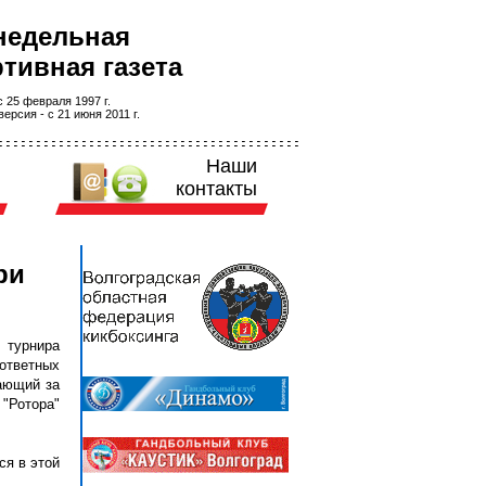
недельная
тивная газета
 25 февраля 1997 г.
ерсия - с 21 июня 2011 г.
Наши
контакты
ри
 турнира
зответных
пающий за
 "Ротора"
ся в этой