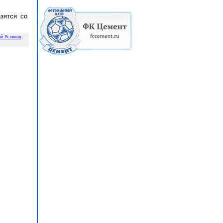
зятся со
й Устинов
,