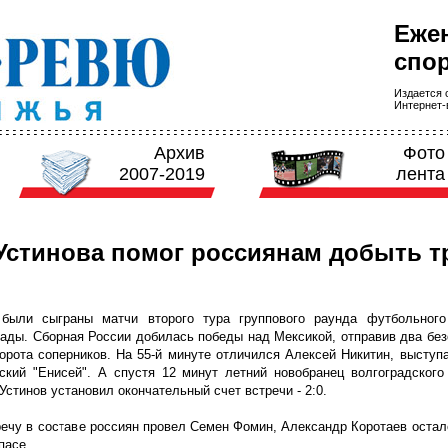
Еже
спор
Издается с
Интернет-в
Архив
Фото
2007-2019
лента
Устинова помог россиянам добыть т
были сыграны матчи второго тура группового раунда футбольного
ады. Сборная России добилась победы над Мексикой, отправив два бе
орота соперников. На 55-й минуте отличился Алексей Никитин, высту
ский "Енисей". А спустя 12 минут летний новобранец волгоградского
Устинов установил окончательный счет встречи - 2:0.
ечу в составе россиян провел Семен Фомин, Александр Коротаев остал
пасе.