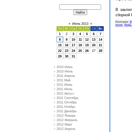
В заклю
сборной 
Категория
:
Ф
«
Июль 2013
»
ротор
,
Игорь
Пн
Вт
Ср
Чт
Пт
Сб
Вс
1
2
3
4
5
6
7
8
9
10
11
12
13
14
15
16
17
18
19
20
21
22
23
24
25
26
27
28
29
30
31
2010 Июнь
2010 Июль
2011 Апрель
2011 Май
2011 Июнь
2011 Июль
2011 Август
2011 Сентябрь
2011 Октябрь
2011 Ноябрь
2011 Декабрь
2012 Январь
2012 Февраль
2012 Март
2012 Апрель