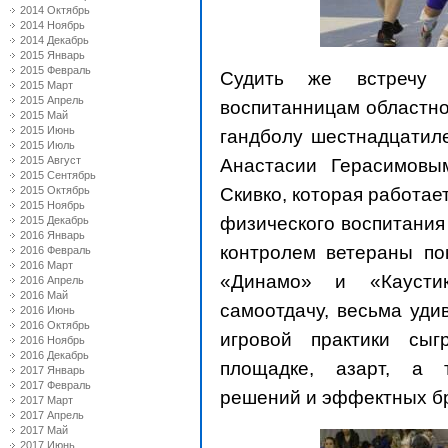
2014 Октябрь
2014 Ноябрь
2014 Декабрь
2015 Январь
2015 Февраль
Судить же встречу
2015 Март
2015 Апрель
воспитанницам областно
2015 Май
2015 Июнь
гандболу шестнадцатил
2015 Июль
2015 Август
Анастасии Герасимовы
2015 Сентябрь
Скивко, которая работа
2015 Октябрь
2015 Ноябрь
физического воспитания
2015 Декабрь
2016 Январь
контролем ветераны по
2016 Февраль
2016 Март
«Динамо» и «Каустик
2016 Апрель
2016 Май
самоотдачу, весьма уди
2016 Июнь
2016 Октябрь
игровой практики сы
2016 Ноябрь
2016 Декабрь
площадке, азарт, а 
2017 Январь
2017 Февраль
решений и эффектных бр
2017 Март
2017 Апрель
2017 Май
2017 Июнь