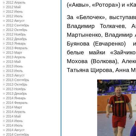
2012 Апрель
(«Аквы», «Ротора») и «К
2012 Май
2012 Июнь
За «Белочек», выступав
2012 Июль
2012 Август
Владимир Толкачев, А
2012 Сентябрь
2012 Октябрь
Мартыненко, Владимир 
2012 Ноябрь
2012 Декабрь
Буянова (Евчаренко) 
2013 Январь
2013 Февраль
белые майки «Зайчик
2013 Март
2013 Апрель
Мохова (Волкова), Алек
2013 Май
2013 Июнь
Татьяна Щирова, Анна М
2013 Июль
2013 Август
2013 Сентябрь
2013 Октябрь
2013 Ноябрь
2013 Декабрь
2014 Январь
2014 Февраль
2014 Март
2014 Апрель
2014 Май
2014 Июнь
2014 Июль
2014 Август
2014 Сентябрь