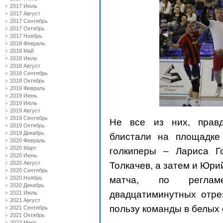
2017 Июль
2017 Август
2017 Сентябрь
2017 Октябрь
2017 Ноябрь
2018 Февраль
2018 Май
2018 Июль
2018 Август
2018 Сентябрь
2018 Октябрь
2019 Февраль
2019 Июнь
2019 Июль
2019 Август
2019 Сентябрь
Не все из них, правд
2019 Октябрь
2019 Декабрь
блистали на площадке
2020 Февраль
2020 Март
голкиперы – Лариса Г
2020 Июнь
2020 Август
Толкачев, а затем и Юри
2020 Сентябрь
матча, по реглам
2020 Ноябрь
2020 Декабрь
двадцатиминутных отрез
2021 Июль
2021 Август
пользу команды в белых
2021 Сентябрь
2021 Октябрь
2022 Март