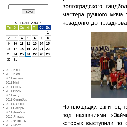
волгоградского гандб
мастера ручного мяча 
незадолго до празднова
«
Декабрь 2013
»
Пн
Вт
Ср
Чт
Пт
Сб
Вс
1
2
3
4
5
6
7
8
9
10
11
12
13
14
15
16
17
18
19
20
21
22
23
24
25
26
27
28
29
30
31
2010 Июнь
2010 Июль
2011 Апрель
2011 Май
2011 Июнь
2011 Июль
2011 Август
2011 Сентябрь
2011 Октябрь
На площадку, как и год
2011 Ноябрь
2011 Декабрь
под названиями «Зайч
2012 Январь
2012 Февраль
которых выступили по 
2012 Март