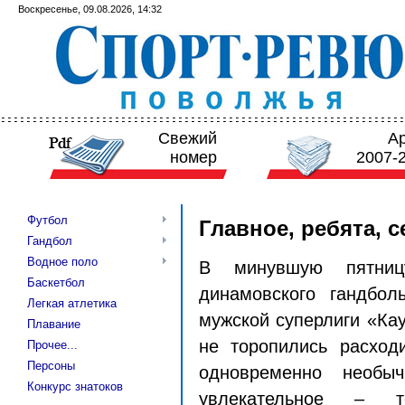
Воскресенье, 09.08.2026, 14:32
Свежий
А
номер
2007-
Футбол
Главное, ребята, 
Гандбол
Водное поло
В минувшую пятниц
Баскетбол
динамовского гандбо
Легкая атлетика
мужской суперлиги «Кау
Плавание
не торопились расход
Прочее...
Персоны
одновременно необыч
Конкурс знатоков
увлекательное – т