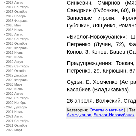
Синкевич, Смирнов (Мяс
2017 Август
2017 Сентябрь
Сандркин (Губочкин, 60), 
2017 Октябрь
2017 Ноябрь
Запасные игроки: Фрол
2018 Февраль
Губочкин, Лященко, Роман
2018 Май
2018 Июль
2018 Август
«Биолог-Новокубанск»: 
2018 Сентябрь
Петренко (Лучин, 72), Фа
2018 Октябрь
2019 Февраль
Конов, З. Конов, Бацев (С
2019 Июнь
2019 Июль
2019 Август
Предупреждения: Товкач,
2019 Сентябрь
Петренко, 29, Кирюшин, 67
2019 Октябрь
2019 Декабрь
2020 Февраль
Судьи: Е. Хомченко (Астра
2020 Март
Касабиев (Владикавказ).
2020 Июнь
2020 Август
2020 Сентябрь
26 апреля. Волжский. Стад
2020 Ноябрь
2020 Декабрь
Категория
:
Отчеты о матчах
| |
Тег
2021 Июль
Ахмедханов
,
Биолог-Новокубанск
2021 Август
2021 Сентябрь
2021 Октябрь
2022 Март