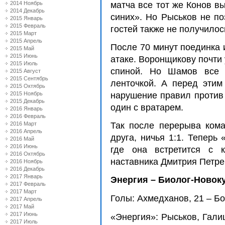
2014 Ноябрь
матча все тот же Конов в
2014 Декабрь
синих». Но Рыськов не по
2015 Январь
2015 Февраль
гостей также не получилос
2015 Март
2015 Апрель
После 70 минут поединка 
2015 Май
2015 Июнь
атаке. Воронщикову почти
2015 Июль
спиной. Но Шамов все 
2015 Август
2015 Сентябрь
ленточкой. А перед этим
2015 Октябрь
2015 Ноябрь
нарушение правил против 
2015 Декабрь
один с вратарем.
2016 Январь
2016 Февраль
2016 Март
Так после перерыва кома
2016 Апрель
друга, ничья 1:1. Теперь
2016 Май
2016 Июнь
где она встретится с 
2016 Октябрь
наставника Дмитрия Петре
2016 Ноябрь
2016 Декабрь
2017 Январь
Энергия – Биолог-Новокуб
2017 Февраль
2017 Март
Голы: Ахмедханов, 21 – Бо
2017 Апрель
2017 Май
2017 Июнь
«Энергия»: Рыськов, Гали
2017 Июль