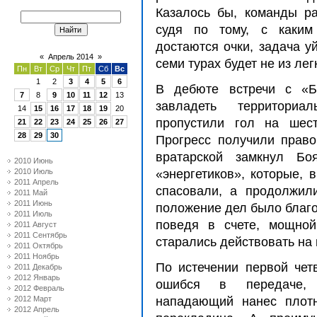
Казалось бы, команды ра
судя по тому, с каким
достаются очки, задача у
«
Апрель 2014
»
семи турах будет не из лег
Пн
Вт
Ср
Чт
Пт
Сб
Вс
1
2
3
4
5
6
В дебюте встречи с «Б
7
8
9
10
11
12
13
завладеть территори
14
15
16
17
18
19
20
пропустили гол на шест
21
22
23
24
25
26
27
28
29
30
Прогресс получили право
вратарской замкнул Бо
2010 Июнь
2010 Июль
«энергетиков», которые, 
2011 Апрель
спасовали, а продолжил
2011 Май
2011 Июнь
положение дел было благо
2011 Июль
поведя в счете, мощной
2011 Август
2011 Сентябрь
старались действовать на 
2011 Октябрь
2011 Ноябрь
По истечении первой чет
2011 Декабрь
2012 Январь
ошибся в передаче, 
2012 Февраль
2012 Март
нападающий нанес плотн
2012 Апрель