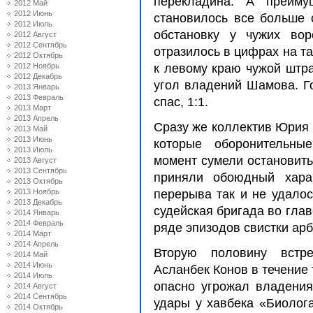
перекладина. А преиму
2012 Май
2012 Июнь
становилось все больше 
2012 Июль
обстановку у чужих вор
2012 Август
2012 Сентябрь
отразилось в цифрах на т
2012 Октябрь
2012 Ноябрь
к левому краю чужой штра
2012 Декабрь
угол владений Шамова. Го
2013 Январь
2013 Февраль
спас, 1:1.
2013 Март
2013 Апрель
Сразу же коллектив Юрия 
2013 Май
2013 Июнь
которые оборонительны
2013 Июль
момент сумели остановить
2013 Август
2013 Сентябрь
приняли обоюдный хара
2013 Октябрь
2013 Ноябрь
перерыва так и не удалос
2013 Декабрь
судейская бригада во гла
2014 Январь
2014 Февраль
ряде эпизодов свистки ар
2014 Март
2014 Апрель
Вторую половину встре
2014 Май
2014 Июнь
Асланбек Конов в течение
2014 Июль
опасно угрожал владения
2014 Август
2014 Сентябрь
удары у хавбека «Биолога
2014 Октябрь