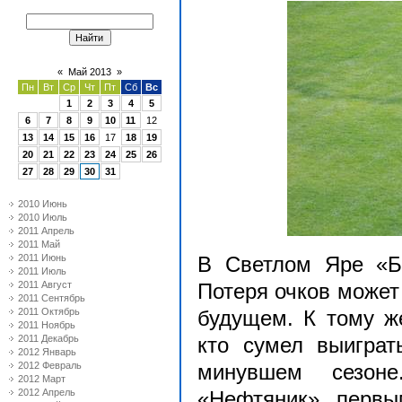
«
Май 2013
»
Пн
Вт
Ср
Чт
Пт
Сб
Вс
1
2
3
4
5
6
7
8
9
10
11
12
13
14
15
16
17
18
19
20
21
22
23
24
25
26
27
28
29
30
31
2010 Июнь
2010 Июль
2011 Апрель
2011 Май
2011 Июнь
В Светлом Яре «Б
2011 Июль
2011 Август
Потеря очков может
2011 Сентябрь
2011 Октябрь
будущем. К тому ж
2011 Ноябрь
2011 Декабрь
кто сумел выиграт
2012 Январь
2012 Февраль
минувшем сезон
2012 Март
2012 Апрель
«Нефтяник» первы