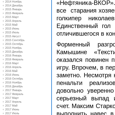
«Нефтяника-ВК
2014 Ноябрь
2014 Декабрь
все старания хозяев
2015 Январь
2015 Февраль
голкипер николае
2015 Март
2015 Апрель
Единственный гол 
2015 Май
2015 Июнь
отличившегося в кон
2015 Июль
2015 Август
2015 Сентябрь
Форменный разгр
2015 Октябрь
2015 Ноябрь
Камышине «Текст
2015 Декабрь
2016 Январь
оказался повинен 
2016 Февраль
2016 Март
игру. Впрочем, в пе
2016 Апрель
2016 Май
заметно. Несмотря 
2016 Июнь
2016 Октябрь
пенальти реализо
2016 Ноябрь
2016 Декабрь
довольно уверенно
2017 Январь
2017 Февраль
серьезный выпад 
2017 Март
2017 Апрель
счет. Максим Старк
2017 Май
2017 Июнь
выполнить навес в
2017 Июль