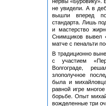
нервы «Буровику». 
не увидели. А в де
вышли вперед по
стандарта. Лишь по
и мастерство жирн
Снимщиков вывел «
матче с пенальти по
В традиционно вын
с участием «Пе
Волгограде, реш
злополучное посл
была и михайловца
равной игре много
борьбе. Опыт миха
вожделенные три оч