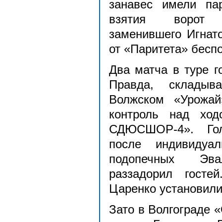
занавес имели па
взятия ворот 
заменившего Игнат
от «Паритета» беспо
Два матча в туре г
Правда, складыв
Волжском «Урожа
контроль над ход
СДЮСШОР-4». Гол
после индивидуа
подопечных Эв
раззадорил гост
Царенко установили
Зато в Волгограде 