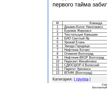
первого тайма забил
М
Команда
1
Динамо-Колос Николаевск
2
Буровик Жирновск
3
Текстильщик Камышин
4
БИО Светлый Яр
5
Урожай Елань
6
Звезда Городище
7
Нефтяник Котово
8
Олимпия Волгоград
9
Нефтяник-ВКОР Волгоград
10
Пересвет Михайловка
11
СДЮСШОР-4 Волжский
12
Паритет Урюпинск
13
ВГАФК (Волгоград)
Категория
:
I группа
|
Cop
Бесплатны