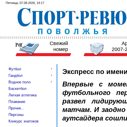
Пятница, 07.08.2026, 19:17
Свежий
А
номер
2007-
Футбол
Экспресс по имен
Гандбол
Водное поло
Впервые с моме
Баскетбол
футбольного пе
Легкая атлетика
развел лидирую
Плавание
матчам. И заодно
Прочее...
Персоны
аутсайдера сошли
Конкурс знатоков