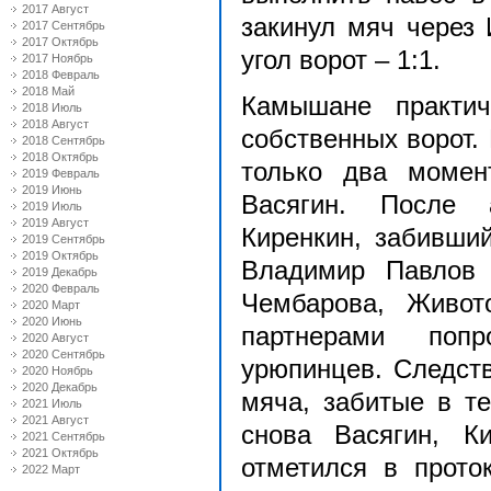
2017 Август
закинул мяч через 
2017 Сентябрь
2017 Октябрь
угол ворот – 1:1.
2017 Ноябрь
2018 Февраль
2018 Май
Камышане практич
2018 Июль
2018 Август
собственных ворот.
2018 Сентябрь
2018 Октябрь
только два момен
2019 Февраль
2019 Июнь
Васягин. После 
2019 Июль
2019 Август
Киренкин, забивший
2019 Сентябрь
2019 Октябрь
Владимир Павлов
2019 Декабрь
2020 Февраль
Чембарова, Живот
2020 Март
2020 Июнь
партнерами попр
2020 Август
2020 Сентябрь
урюпинцев. Следст
2020 Ноябрь
2020 Декабрь
мяча, забитые в т
2021 Июль
2021 Август
снова Васягин, К
2021 Сентябрь
2021 Октябрь
отметился в прото
2022 Март