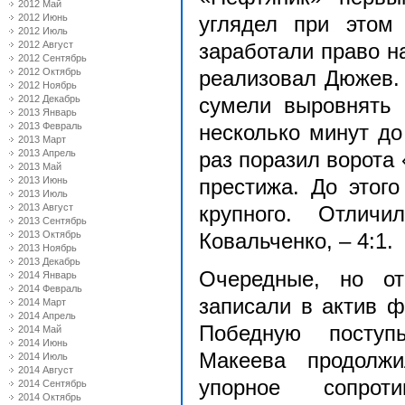
2012 Май
2012 Июнь
углядел при этом
2012 Июль
2012 Август
заработали право н
2012 Сентябрь
2012 Октябрь
реализовал Дюжев. 
2012 Ноябрь
2012 Декабрь
сумели выровнять 
2013 Январь
2013 Февраль
несколько минут д
2013 Март
2013 Апрель
раз поразил ворота 
2013 Май
2013 Июнь
престижа. До этог
2013 Июль
2013 Август
крупного. Отлич
2013 Сентябрь
2013 Октябрь
Ковальченко, – 4:1.
2013 Ноябрь
2013 Декабрь
Очередные, но о
2014 Январь
2014 Февраль
записали в актив 
2014 Март
2014 Апрель
Победную поступ
2014 Май
2014 Июнь
Макеева продолж
2014 Июль
2014 Август
упорное сопрот
2014 Сентябрь
2014 Октябрь