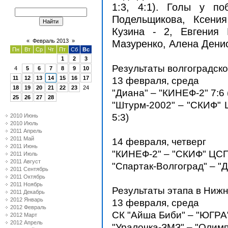
1:3, 4:1). Голы у по
Подельщикова, Ксени
Кузина - 2, Евгения
«
Февраль 2013
»
Мазуренко, Алена Денис
Пн
Вт
Ср
Чт
Пт
Сб
Вс
1
2
3
Результаты волгоградско
4
5
6
7
8
9
10
11
12
13
14
15
16
17
13 февраля, среда
18
19
20
21
22
23
24
"Диана" – "КИНЕФ-2" 7:6 (0
25
26
27
28
"Штурм-2002" – "СКИФ" ЦС
5:3)
2010 Июнь
2010 Июль
2011 Апрель
2011 Май
14 февраля, четверг
2011 Июнь
"КИНЕФ-2" – "СКИФ" ЦСП "
2011 Июль
2011 Август
"Спартак-Волгоград" – "Диа
2011 Сентябрь
2011 Октябрь
2011 Ноябрь
Результаты этапа в Ниж
2011 Декабрь
2012 Январь
13 февраля, среда
2012 Февраль
СК "Айша Биби" – "ЮГРА" 1
2012 Март
2012 Апрель
"Уралочка-ЗМЗ" – "Олимп" 1