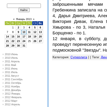
заброшенными мячами 
Гребенкина записала на с
4, Дарья Дмитриева, Але
«
Январь 2013
»
Виктория Дивак, Елена 
Пн
Вт
Ср
Чт
Пт
Сб
Вс
Хмырова - по 3, Наталья
1
2
3
4
5
6
7
8
9
10
11
12
13
Борщенко - по 1.
14
15
16
17
18
19
20
12 января, в субботу, 
21
22
23
24
25
26
27
проведут перенесенную иг
28
29
30
31
подмосковной "Звезды". На
2010 Июнь
Категория
:
Суперлига
| |
Теги
:
Дин
2010 Июль
2011 Апрель
2011 Май
2011 Июнь
2011 Июль
2011 Август
2011 Сентябрь
2011 Октябрь
2011 Ноябрь
2011 Декабрь
2012 Январь
2012 Февраль
2012 Март
2012 Апрель