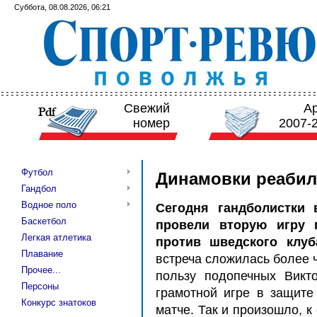
Суббота, 08.08.2026, 06:21
Свежий
А
номер
2007-
Футбол
Динамовки реабил
Гандбол
Водное поло
С
егодня гандболистки 
Баскетбол
провели вторую игру 
Легкая атлетика
против шведского клу
Плавание
встреча сложилась более 
Прочее...
пользу подопечных Викт
Персоны
грамотной игре в защите
Конкурс знатоков
матче. Так и произошло, 