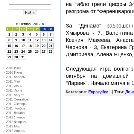
на табло грели цифры 34
разгрома от "Ференцварош
«
Октябрь 2012
»
За "Динамо" заброшен
Пн
Вт
Ср
Чт
Пт
Сб
Вс
Хмырова - 7, Валентина
1
2
3
4
5
6
7
Ксения Макеева, Анаст
8
9
10
11
12
13
14
15
16
17
18
19
20
21
Чернова - 3, Екатерина Г
22
23
24
25
26
27
28
Дмитриева, Алена Яценко,
29
30
31
Следующая игра волгогр
2010 Июнь
2010 Июль
октября на домашней 
2011 Апрель
2011 Май
"Ларвик". Начало матча в 
2011 Июнь
2011 Июль
Категория
:
Еврокубки
| |
Теги
:
Дин
2011 Август
2011 Сентябрь
2011 Октябрь
2011 Ноябрь
2011 Декабрь
2012 Январь
2012 Февраль
2012 Март
2012 Апрель