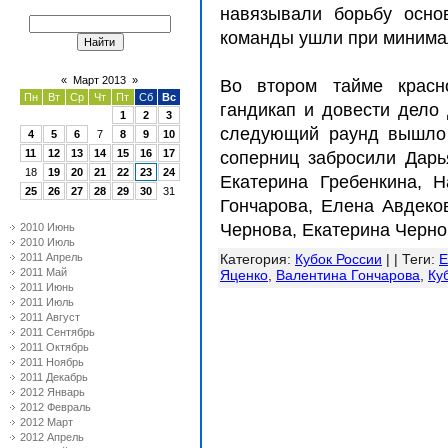
навязывали борьбу осно
команды ушли при минимал
«
Март 2013
»
Во втором тайме красн
Пн
Вт
Ср
Чт
Пт
Сб
Вс
гандикап и довести дело 
1
2
3
следующий раунд вышло 
4
5
6
7
8
9
10
11
12
13
14
15
16
17
соперниц забросили Дарья
18
19
20
21
22
23
24
Екатерина Гребенкина, 
25
26
27
28
29
30
31
Гончарова, Елена Авдеков
Чернова, Екатерина Черноб
2010 Июнь
2010 Июль
2011 Апрель
Категория
:
Кубок России
| |
Теги
:
Е
2011 Май
Яценко
,
Валентина Гончарова
,
Ку
2011 Июнь
2011 Июль
2011 Август
2011 Сентябрь
2011 Октябрь
2011 Ноябрь
2011 Декабрь
2012 Январь
2012 Февраль
2012 Март
2012 Апрель