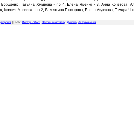
 Борщенко, Татьяна Хмырова - по 4, Елена Яценко - 3, Анна Кочетова, А
, Ксения Макеева - по 2, Валентина Гончарова, Елена Авдекова, Тамара Чоп
уперлига
| |
Теги
:
Виктор Рябых
,
Жаклин Анастасиу
,
Динамо
,
Астраханочка