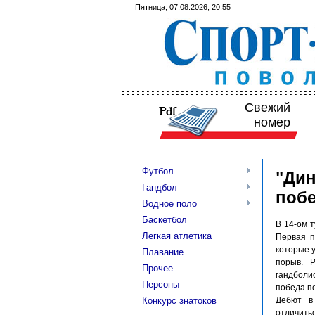
Пятница, 07.08.2026, 20:55
Свежий
номер
Футбол
"Дин
Гандбол
поб
Водное поло
Баскетбол
В 14-ом т
Легкая атлетика
Первая п
которые 
Плавание
порыв. Р
Прочее...
гандболи
Персоны
победа п
Конкурс знатоков
Дебют в 
отличить