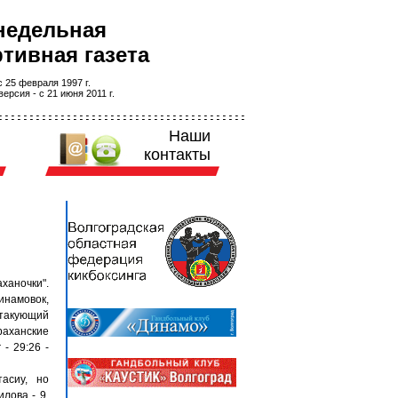
недельная
тивная газета
 25 февраля 1997 г.
ерсия - с 21 июня 2011 г.
Наши
контакты
ханочки".
инамовок,
атакующий
аханские
- 29:26 -
асиу, но
лова - 9,