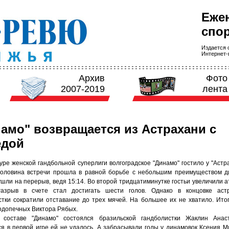
Еже
спор
Издается с
Интернет-в
Архив
Фото
2007-2019
лента
амо" возвращается из Астрахани с
едой
уре женской гандбольной суперлиги волгоградское "Динамо" гостило у "Астра
оловина встречи прошла в равной борьбе с небольшим преимуществом д
ушли на перерыв, ведя 15:14. Во второй тридцатиминутке гостьи увеличили 
азрыв в счете стал достигать шести голов. Однако в концовке астр
стки сократили отставание до трех мячей. На большее их не хватило. Итог 
одопечных Виктора Рябых.
составе "Динамо" состоялся бразильской гандболистки Жаклин Анаст
ся в первой игре ей не удалось. А забрасывали голы у динамовок Ксения Ми