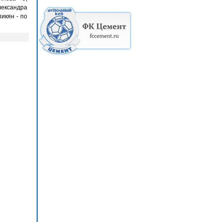
лександра
икян - по