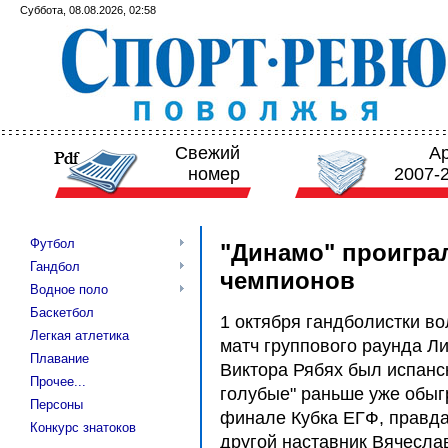
Суббота, 08.08.2026, 02:58
Свежий
А
номер
2007-
Футбол
"Динамо" проиграл
Гандбол
чемпионов
Водное поло
Баскетбол
1 октября гандболистки в
Легкая атлетика
матч группового раунда Л
Плавание
Виктора Рябях был испанск
Прочее...
голубые" раньше уже обыг
Персоны
финале Кубка ЕГФ, правда
Конкурс знатоков
другой наставник Вячеслав