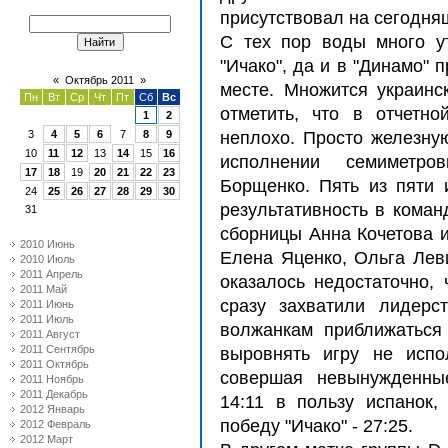
присутствовал на сегодня
С тех пор воды много ут
"Ичако", да и в "Динамо" 
«
Октябрь 2011
»
месте. Множится украинс
Пн
Вт
Ср
Чт
Пт
Сб
Вс
отметить, что в отчетн
1
2
3
4
5
6
7
8
9
неплохо. Просто железну
10
11
12
13
14
15
16
исполнении семиметр
17
18
19
20
21
22
23
Борщенко. Пять из пяти 
24
25
26
27
28
29
30
результативность в коман
31
сборницы Анна Кочетова и
2010 Июнь
Елена Яценко, Ольга Лев
2010 Июль
2011 Апрель
оказалось недостаточно, 
2011 Май
сразу захватили лидерс
2011 Июнь
2011 Июль
волжанкам приближаться
2011 Август
2011 Сентябрь
выровнять игру не испо
2011 Октябрь
совершая невынужденны
2011 Ноябрь
2011 Декабрь
14:11 в пользу испанок
2012 Январь
победу "Ичако" - 27:25.
2012 Февраль
2012 Март