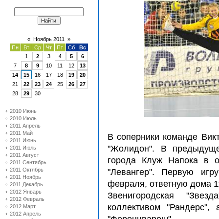
«
Ноябрь 2011
»
Пн
Вт
Ср
Чт
Пт
Сб
Вс
1
2
3
4
5
6
7
8
9
10
11
12
13
14
15
16
17
18
19
20
21
22
23
24
25
26
27
28
29
30
2010 Июнь
2010 Июль
2011 Апрель
2011 Май
В соперники команде Вик
2011 Июнь
"Жолидон". В предыдуще
2011 Июль
2011 Август
города Клуж Напока в о
2011 Сентябрь
2011 Октябрь
"Левангер". Первую игр
2011 Ноябрь
февраля, ответную дома 1
2011 Декабрь
2012 Январь
Звенигородская "Звез
2012 Февраль
коллективом "Рандерс", 
2012 Март
2012 Апрель