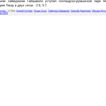
ином Таймуразом Габашвили уступил голландско-румынской паре Я
ия Текау в двух сетах - 2:6, 5:7.
рочее...
| |
Теги
:
Андрей Голубев
,
Решар Гаске
,
Таймураз Габашвили
,
Николай Давыденко
,
Михаил Куку
pen-2014