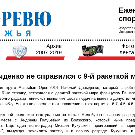
Еже
спор
Издается с
Интернет-в
Архив
Фото
2007-2019
лента
денко не справился с 9-й ракеткой 
ом круге Australian Open-2014 Николай Давыденко, который в рейт
 61-ю строчку, встречался с девятой ракеткой мира французом Решар
волгоградский теннисист выполнил шесть подач на вылет и допустил 
шибку. Но это не спасло его от поражение в трех партиях - 6:7, 4:6, 4:6.
иколай продолжит выступление на кортах Мельбурна в парном разряде
вместе с Андреем Голубевым из Волжского, который ныне пред
ан. Еще один волгоградец Михаил Кукушкин, проигравший в перв
ек", вынужден зачехлить ракетку и в парном разряде. Кукушкин в