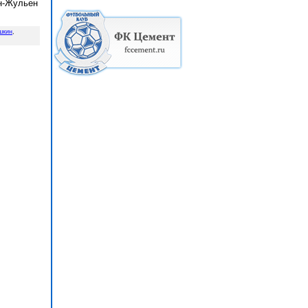
н-Жульен
шкин
,