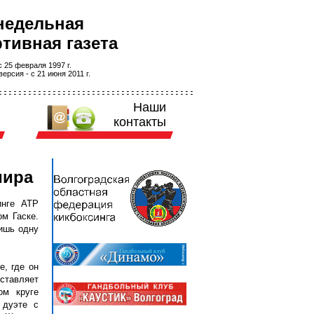
недельная
тивная газета
 25 февраля 1997 г.
ерсия - с 21 июня 2011 г.
Наши
контакты
мира
инге ATP
ом Гаске.
лишь одну
, где он
ставляет
ом круге
 дуэте с