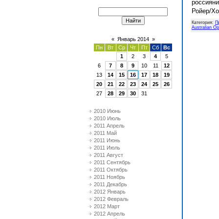
россиян
Ройер/Хор
Категория
:
П
Australian O
«
Январь 2014
»
Пн
Вт
Ср
Чт
Пт
Сб
Вс
1
2
3
4
5
6
7
8
9
10
11
12
13
14
15
16
17
18
19
20
21
22
23
24
25
26
27
28
29
30
31
2010 Июнь
2010 Июль
2011 Апрель
2011 Май
2011 Июнь
2011 Июль
2011 Август
2011 Сентябрь
2011 Октябрь
2011 Ноябрь
2011 Декабрь
2012 Январь
2012 Февраль
2012 Март
2012 Апрель