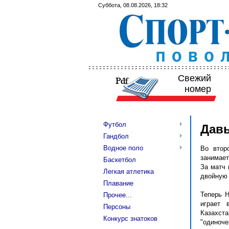
Суббота, 08.08.2026, 18:32
Свежий
номер
Футбол
Давы
Гандбол
Водное поло
Во втор
занимает
Баскетбол
За матч 
Легкая атлетика
двойную о
Плавание
Теперь Н
Прочее...
играет 
Персоны
Казахст
Конкурс знатоков
"одиноч