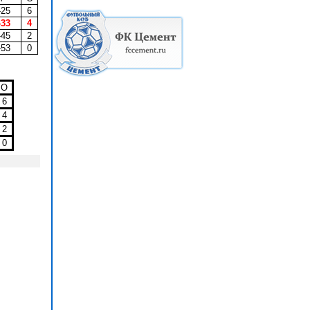
-25
6
-33
4
-45
2
-53
0
О
6
4
2
0