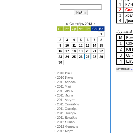
1
КИНЕ
2
Спар
3
Урал
4
Диан
«
Сентябрь 2013
»
Пн
Вт
Ср
Чт
Пт
Сб
Вс
Группа В
1
М
Ком
2
3
4
5
6
7
8
1
СКИ
9
10
11
12
13
14
15
2
ЮГР
16
17
18
19
20
21
22
3
Оли
23
24
25
26
27
28
29
4
Шту
30
Категория
:
С
2010 Июнь
2010 Июль
2011 Апрель
2011 Май
2011 Июнь
2011 Июль
2011 Август
2011 Сентябрь
2011 Октябрь
2011 Ноябрь
2011 Декабрь
2012 Январь
2012 Февраль
2012 Март