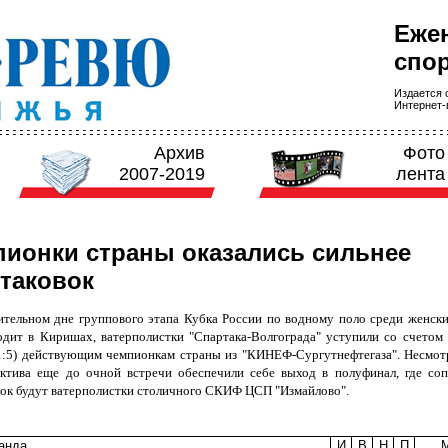
Еже
спор
Издается с
Интернет-в
Архив
Фото
2007-2019
лента
ионки страны оказались сильнее
таковок
ительном дне группового этапа Кубка России по водному поло среди женски
одит в Киришах, ватерполистки "Спартака-Волгограда" уступили со счетом 7
, 1:5) действующим чемпионкам страны из "КИНЕФ-Сургутнефтегаза". Несмотр
ектива еще до очной встречи обеспечили себе выход в полуфинал, где со
вок будут ватерполистки столичного СКИФ ЦСП "Измайлово".
анда
И
В
Н
П