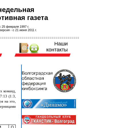
недельная
тивная газета
 25 февраля 1997 г.
ерсия - с 21 июня 2011 г.
Наши
контакты
х команд,
:13 (1:3,
я на это,
перницами
М
О