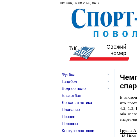
Пятница, 07.08.2026, 04:50
Свежий
номер
Футбол
Чемп
Гандбол
спар
Водное поло
Баскетбол
В заключ
Легкая атлетика
что прох
4:2, 1:3
Плавание
оба колл
Прочее...
спартако
Персоны
Группа А
Конкурс знатоков
М
Ком